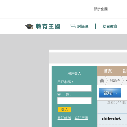
關於集團
討論區
幼兒教育
首頁
討
用戶登入
討論區
用戶名稱：
密 碼：
查看:
644
|
回
教育
›
›
登入
登記帳號
忘記密碼
shirleyshek