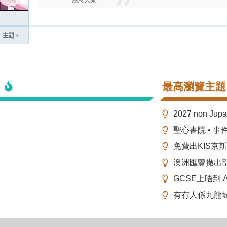
感恩大家!
一主題
›
最高瀏覽主題
2027 non Ju
聖心書院 • 事
免費出KIS京
澳洲匯豐撤出
GCSE上唔到 A-
有冇人係九龍