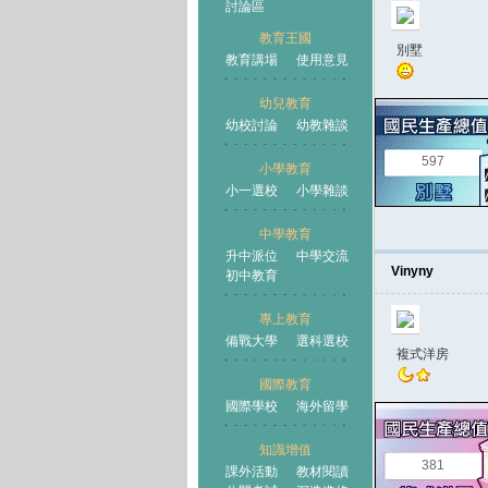
討論區
教育王國
別墅
教育講場
使用意見
幼兒教育
幼校討論
幼教雜談
王國
597
小學教育
小一選校
小學雜談
中學教育
升中派位
中學交流
Vinyny
初中教育
專上教育
備戰大學
選科選校
複式洋房
國際教育
國際學校
海外留學
知識增值
381
課外活動
教材閱讀