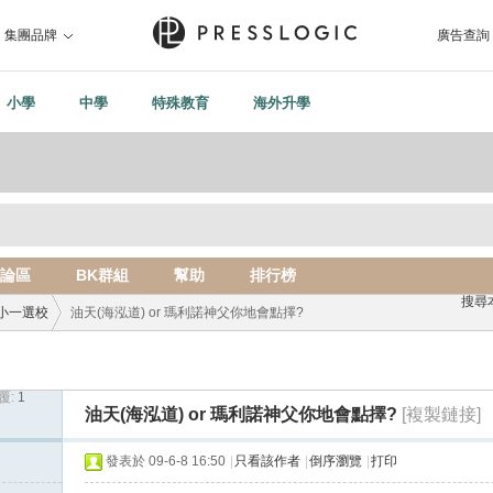
集團品牌
廣告查詢
小學
中學
特殊教育
海外升學
論區
BK群組
幫助
排行榜
搜尋
小一選校
油天(海泓道) or 瑪利諾神父你地會點擇?
覆:
1
›
油天(海泓道) or 瑪利諾神父你地會點擇?
[複製鏈接]
發表於 09-6-8 16:50
|
只看該作者
|
倒序瀏覽
|
打印