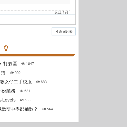
返回頂部
返回列表
pas 打氣區
1047
件簿
902
斯敦女仔二手校服
683
部份業務
631
Levels
588
城數研中學部補數？
564