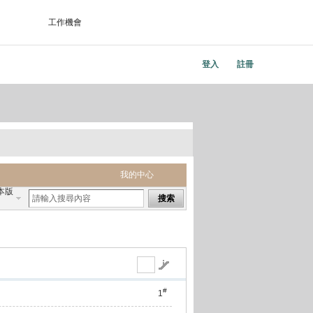
工作機會
登入
註冊
我的中心
本版
搜索
#
1