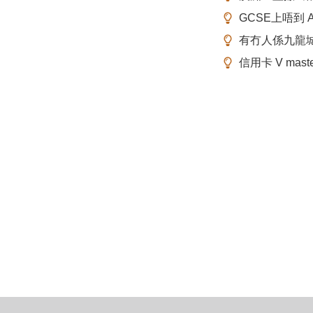
GCSE上唔到 A-
有冇人係九龍
信用卡 V mas