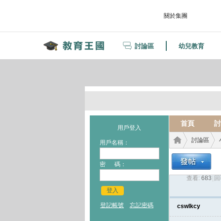
關於集團
討論區
幼兒教育
首頁
討
用戶登入
討論區
用戶名稱：
密 碼：
查看:
683
|
回
教育
›
›
登入
登記帳號
忘記密碼
cswlkcy