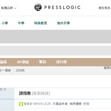
集團品牌
廣告查詢
小學
中學
特殊教育
海外升學
論區
BK群組
幫助
排行榜
搜尋
小一選校
請指教
覆:
0
›
請指教
[複製鏈接]
發表於 09-6-8 13:25
|
只看該作者
|
倒序瀏覽
|
打印