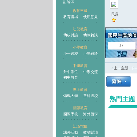
討論區
教育王國
民房
教育講場
使用意見
幼兒教育
幼校討論
幼教雜談
王國
17
小學教育
小一選校
小學雜談
中學教育
‹ 上一主題
|
下
升中派位
中學交流
初中教育
專上教育
備戰大學
選科選校
熱門主題
國際教育
國際學校
海外留學
知識增值
課外活動
教材閱讀