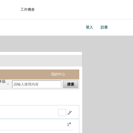
工作機會
登入
註冊
我的中心
本版
搜索
#
1