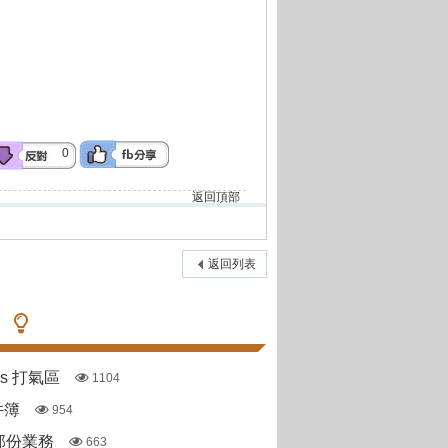
0
返回頂部
返回列表
pas 打氣區
1104
件簿
954
部份業務
663