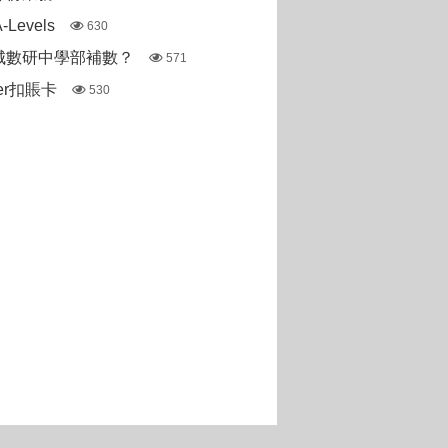
Levels
630
城數研中學部補數？
571
ter扣賬卡
530