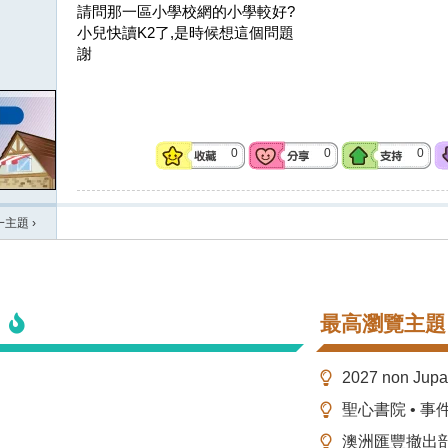
請問那一區小學校網的小學較好?
小兒快讀K2了,是時候想這個問題
謝
0
0
0
一主題
›
最高瀏覽主題
2027 non Ju
聖心書院 • 事
澳洲匯豐撤出