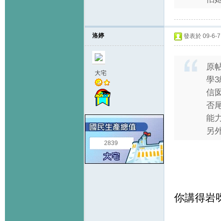
洛婷
發表於 09-6-7 
原
大宅
學
信
否
能
另外
2839
你講得岩