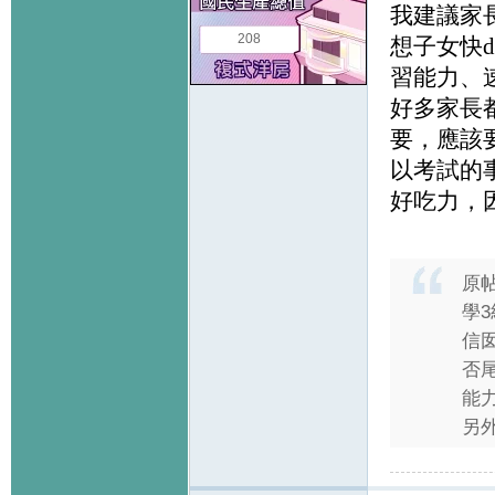
我建議家
208
想子女快
習能力、
好多家長
要，應該
以考試的
好吃力，
原
學
信
否
能
另外