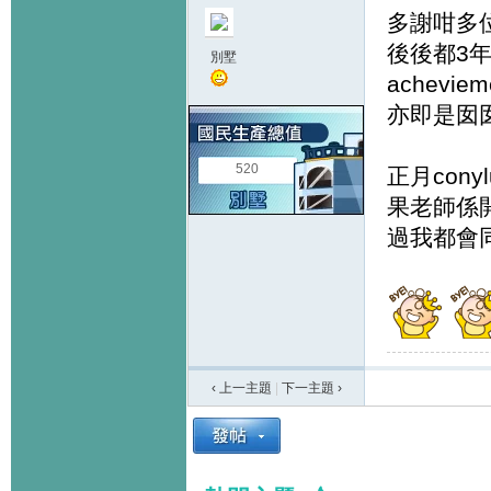
多謝咁多
後後都3
別墅
achev
亦即是囡囡
520
正月con
果老師係開
過我都會
‹ 上一主題
|
下一主題
›