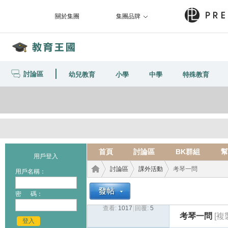
關於集團
集團品牌
討論區
幼兒教育
小學
中學
特殊教育
首頁
討論區
BK群組
幫
用戶登入
討論區
課外活動
考琴一問
用戶名稱：
密 碼：
查看:
1017
|
回覆:
5
教育
›
›
›
考琴一問
[複
登入