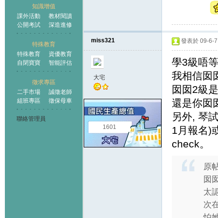
知識增值
課外活動
教材閱讀
公開考試
深造進修
miss321
發表於 09-6-7 
特殊教育
特殊教育
資優教育
學3級唔
自閉寶寶
智能評估
我相信囡
大宅
徵求專區
囡囡2級
二手市場
誠徵老師
組班專區
徵保母車
還是你囡
另外, 琴
聯絡管理員
1601
1月報名)
check。
原
囡
太
次
怕她