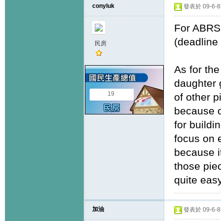
conyluk
發表於 09-6-8 
For ABRSM
(deadline 
民房
As for the
daughter g
19
of other 
because o
for buildi
focus on e
because it
those piec
quite easy
加油
發表於 09-6-8 