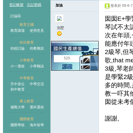
登記帳號
忘記密碼
加油
發表於 09-6-7 
討論區
囡囡E+學
教育王國
琴試不太
別墅
教育講場
使用意見
次在年頭
能應付年
幼兒教育
幼校討論
幼教雜談
王國
2級琴,
520
歌,tha
小學教育
小一選校
小學雜談
3級,琴
是學緊2級
中學教育
多的時間
升中派位
中學交流
初中教育
教一吓其
囡從未考
專上教育
備戰大學
選科選校
謝謝,
國際教育
國際學校
海外留學