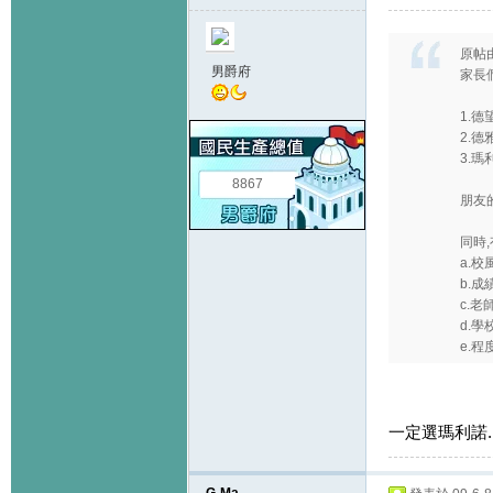
原帖
男爵府
家長
1.德
2.德
3.瑪
8867
朋友
同時
a.校風
b.成績
c.老
d.
e.程度
一定選瑪利諾.