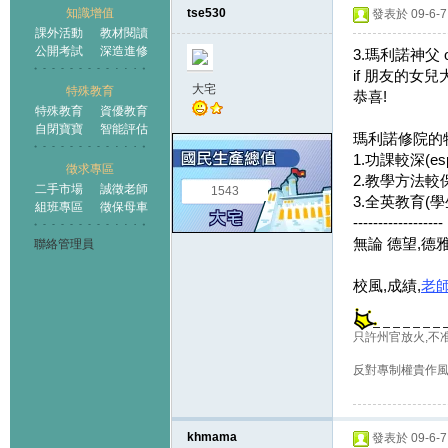
知識增值
tse530
發表於 09-6-7 
課外活動
教材閱讀
公開考試
深造進修
3.瑪利諾神父 
if 朋友的女
大宅
特殊教育
恭喜!
特殊教育
資優教育
自閉寶寶
智能評估
瑪利諾修院的
1.功課較深(es
徵求專區
2.教學方法較
二手市場
誠徵老師
1543
3.全英教育(
組班專區
徵保母車
------------------
無論 德望,德雅
聯絡管理員
校風,成績,
老
只許州官放火,不
反對專制權貴作
khmama
發表於 09-6-7 