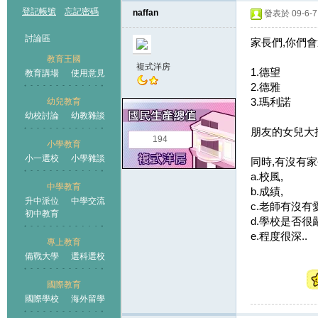
登記帳號
忘記密碼
naffan
發表於 09-6-7 
討論區
家長們,你們
教育王國
複式洋房
1.德望
教育講場
使用意見
2.德雅
3.瑪利諾
幼兒教育
幼校討論
幼教雜談
王國
朋友的女兒大抽
194
小學教育
小一選校
小學雜談
同時,有沒有
a.校風,
中學教育
b.成績,
升中派位
中學交流
c.老師有沒有
初中教育
d.學校是否很
e.程度很深..
專上教育
備戰大學
選科選校
國際教育
國際學校
海外留學