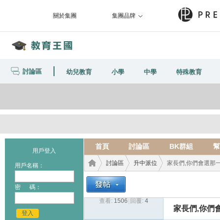
關於集團
集團品牌
討論區
幼兒教育
小學
中學
特殊教育
首頁
討論區
BK群組
幫
用戶登入
討論區
升中派位
家長們,你們會選那
用戶名稱：
密 碼：
查看:
1506
|
回覆:
4
教育
›
›
›
家長們,你們
登入