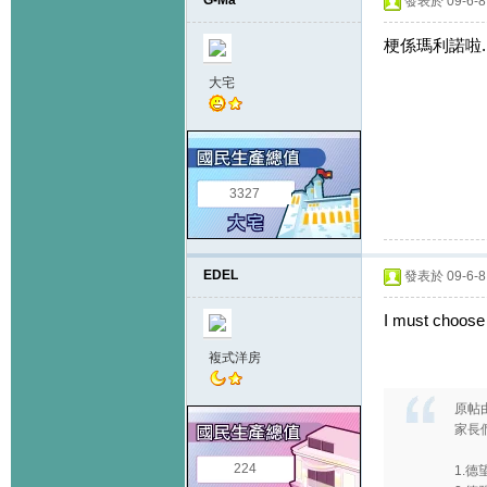
G-Ma
發表於 09-6-8 
梗係瑪利諾啦.
大宅
3327
EDEL
發表於 09-6-8 
I must choose
複式洋房
原帖
家長
224
1.德