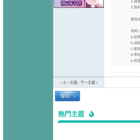
2.德
3.瑪
朋友
同時
a.校風
b.成績
c.老
d.
e.程度
‹ 上一主題
|
下一主題
›
熱門主題