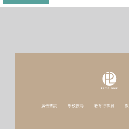
廣告查詢
學校搜尋
教育行事曆
教