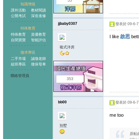
55
知識增值
課外活動
教材閱讀
公開考試
深造進修
jjbaby0307
發表於 09-6-7 
特殊教育
特殊教育
資優教育
I like
啟思
bett
自閉寶寶
智能評估
複式洋房
徵求專區
二手市場
誠徵老師
組班專區
徵保母車
聯絡管理員
353
bb00
發表於 09-6-7 
me too
別墅
原帖