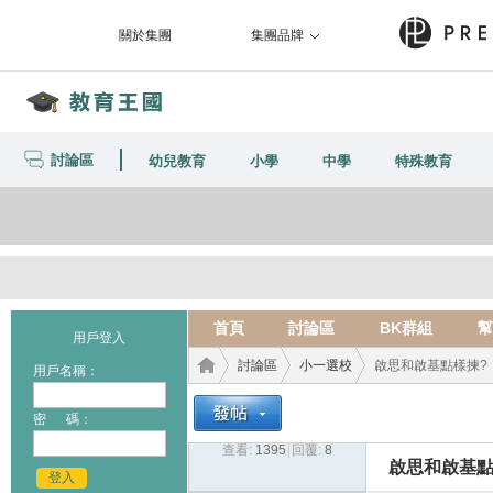
關於集團
集團品牌
討論區
幼兒教育
小學
中學
特殊教育
首頁
討論區
BK群組
幫
用戶登入
討論區
小一選校
啟思和啟基點樣揀?
用戶名稱：
密 碼：
查看:
1395
|
回覆:
8
教育
›
›
›
啟思和啟基點
登入