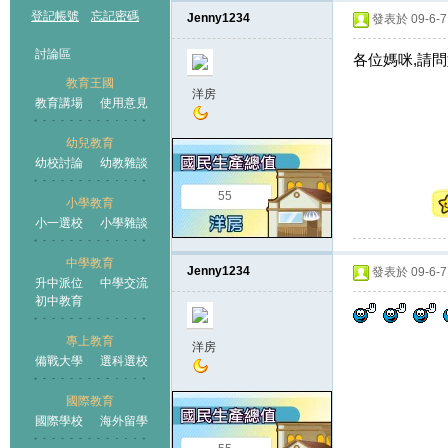
登記帳號
忘記密碼
Jenny1234
發表於 09-6-7 
討論區
各位媽咪,請
教育王國
洋房
教育講場
使用意見
幼兒教育
幼校討論
幼教雜談
王國
55
小學教育
小一選校
小學雜談
中學教育
Jenny1234
發表於 09-6-7 
升中派位
中學交流
初中教育
專上教育
洋房
備戰大學
選科選校
國際教育
國際學校
海外留學