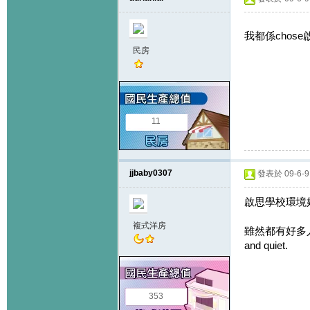
我都係chose啟
民房
11
jjbaby0307
發表於 09-6-9 
啟思學校環境好
複式洋房
雖然都有好多人
and quiet.
353