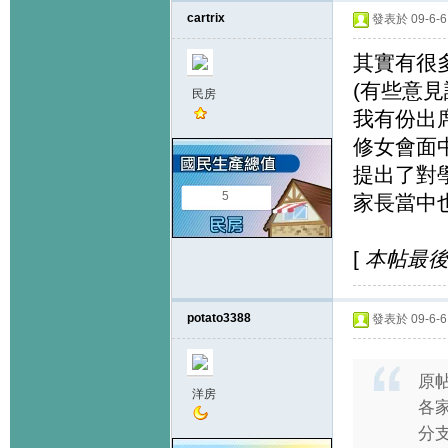
cartrix
發表於 09-6-6 
其實有很
(有些意
民房
我有份出
修女會面
提出了對學
5
家長當中也
[
本帖最後由 c
potato3388
發表於 09-6-6 
原
洋房
各家
分支