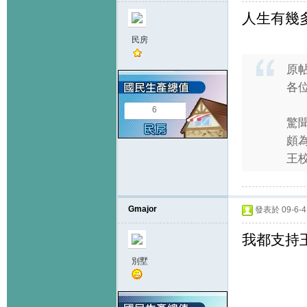
人生有幾
民房
原
各
6
驚
頗
王校
Gmajor
發表於 09-6-4 
我都支持
別墅