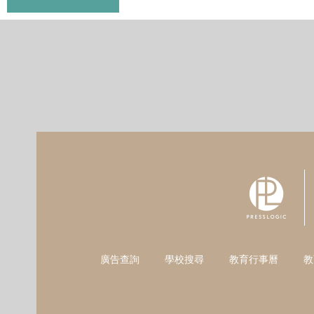
廣告查詢
學校搜尋
教育行事曆
教