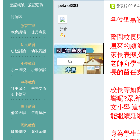
登記帳號
忘記密碼
potato3388
發表於 09-6-4 
討論區
各位聖嘉
教育王國
洋房
教育講場
使用意見
驚聞校長
息來的頗
幼兒教育
幼校討論
幼教雜談
王國
家長表態
62
老師向學
小學教育
小一選校
小學雜談
長的留任
中學教育
校長等如
升中派位
中學交流
初中教育
響呢?眾
文小學,
專上教育
備戰大學
選科選校
能繼續延
國際教育
國際學校
海外留學
身為學生