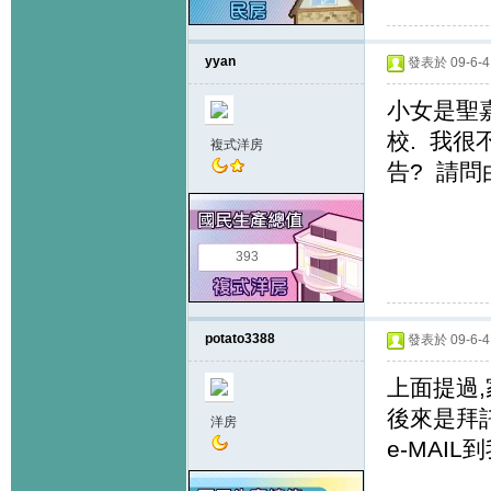
yyan
發表於 09-6-4 
小女是聖
校. 我
複式洋房
告? 請問
393
potato3388
發表於 09-6-4 
上面提過
後來是拜
洋房
e-MAI