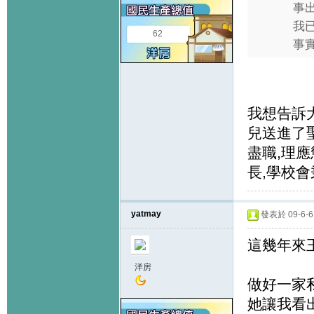
事
我
62
事實
我想告訴
兒送進了
盡職,理
長,學校會
yatmay
發表於 09-6-6 
這幾年來
洋房
做好一家
她讓我看