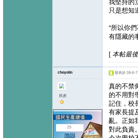
我堅持的
只是想知
"所以你們
有隱藏的
[
本帖最後由 
choyolin
發表於 09-6-7 
真的不禁
的不用對
民房
記住，校
有家長提
亂。正如
25
對此負責
今次學校