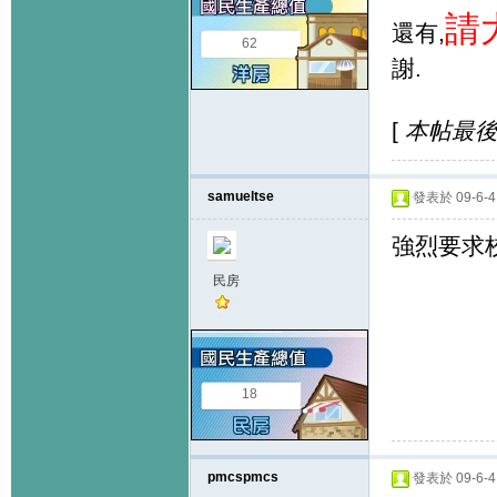
請
還有,
62
謝.
[
本帖最後由 
samueltse
發表於 09-6-4 
強烈要求校
民房
18
pmcspmcs
發表於 09-6-4 