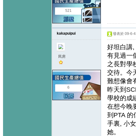
521
kakapuipui
發表於 09-6-4 
好坦白講
有見過一
民房
之長對學
交待。今
難想像會
6
昨天到SC
學校的成
在想今晚
到PTA 
手裏, 小
她。