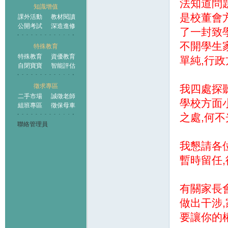
法知道問
知識增值
是校董會
課外活動
教材閱讀
公開考試
深造進修
了一封致
不開學生
特殊教育
特殊教育
資優教育
單純,行
自閉寶寶
智能評估
徵求專區
我四處探
二手市場
誠徵老師
學校方面
組班專區
徵保母車
之處,何
聯絡管理員
我懇請各
暫時留任
有關家長
做出干涉
要讓你的