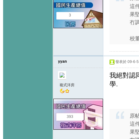
這
果
3
冇
校董
yyan
發表於 09-6-5 
我絕對認
學.
複式洋房
原
393
這
果