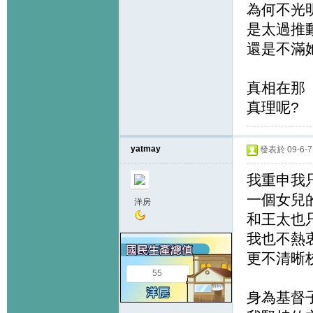
為何不光
是太過推
還是不滿
真相在那
真理呢?
yatmay
發表於 09-6-7 
我重申我
一個女兒
洋房
和王太也
我也不熱
更不清晰
55
身為基督