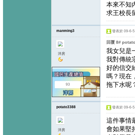
本來不知
求王校長
manming3
發表於 09-6-5 
回覆 8# pota
我女兒是
洋房
我對傳統
好的信交
嗎？現在
拖下水呢
93
potato3388
發表於 09-6-5 
這件事情
會如果堅
洋房