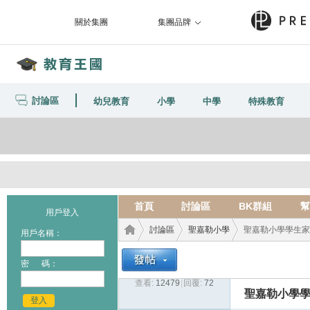
關於集團
集團品牌
討論區
幼兒教育
小學
中學
特殊教育
首頁
討論區
BK群組
幫
用戶登入
討論區
聖嘉勒小學
聖嘉勒小學學生家長
用戶名稱：
密 碼：
查看:
12479
|
回覆:
72
教育
›
›
›
聖嘉勒小學
登入