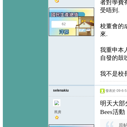
者對學費
受唔到.
62
校董會的
來.
我重申本
自發的鼓吹
我不是校長
selenakiu
發表於 09-6-5 
明天大部
Bees
活動
民房
原