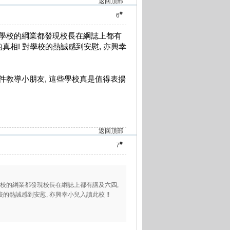
返回頂部
#
6
上學校的綱業都發現校長在綱誌上都有
真相! 對學校的熱誠感到安慰, 亦興幸
件教導小朋友, 這些學校真是值得表揚
返回頂部
#
7
學校的綱業都發現校長在綱誌上都有講及六四,
的熱誠感到安慰, 亦興幸小兒入讀此校 !!