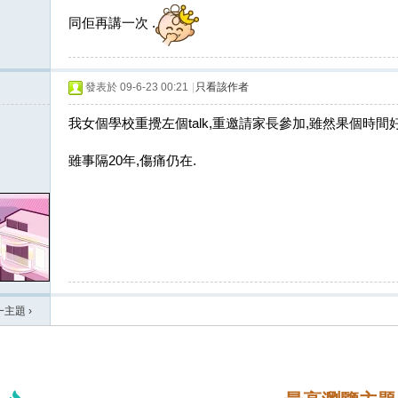
同佢再講一次 .
發表於 09-6-23 00:21
|
只看該作者
我女個學校重攪左個talk,重邀請家長參加,雖然果個時間
雖事隔20年,傷痛仍在.
一主題
›