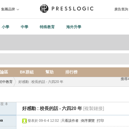
集團品牌
廣告查詢
小學
中學
特殊教育
海外升學
論區
BK群組
幫助
排行榜
搜尋
初中教育
好感動 : 校長的話 - 六四20 年
覆:
8
›
好感動 : 校長的話 - 六四20 年
[複製鏈接]
ma
發表於 09-6-4 12:02
|
只看該作者
|
倒序瀏覽
|
打印