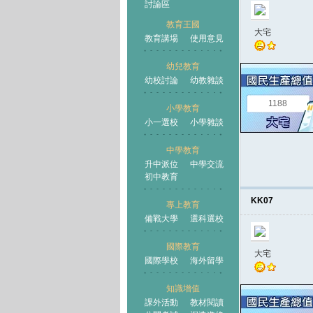
討論區
教育王國
大宅
教育講場
使用意見
幼兒教育
幼校討論
幼教雜談
王國
1188
小學教育
小一選校
小學雜談
中學教育
升中派位
中學交流
初中教育
KK07
專上教育
備戰大學
選科選校
國際教育
大宅
國際學校
海外留學
知識增值
課外活動
教材閱讀