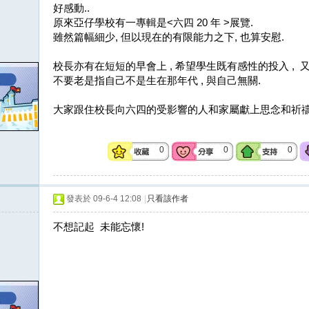
好感動..
原來亞仔學校有一專輯是<六四 20 年 >展覽.
雖然篇幅細少, 但以現在的有限能力之下, 也算安慰.
校長亦有在短短的早會上 , 希望學生既有感性的投入 ,
不要老是指自己不是生在那年代 , 與自己無關.
大家跟住校長向六四的受影響的人和家屬獻上思念和祈禱
0
0
0
發表於 09-6-4 12:08
|
只看該作者
不想記起 未能忘懷!