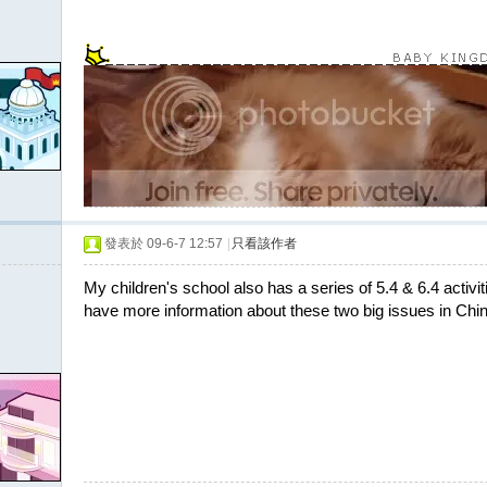
發表於 09-6-7 12:57
|
只看該作者
My children's school also has a series of 5.4 & 6.4 activi
have more information about these two big issues in Chin