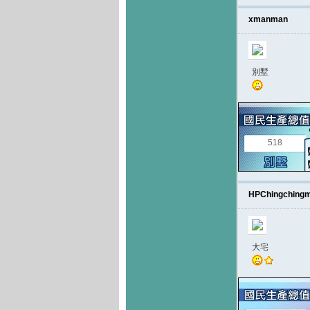
xmanman
別墅
518
HPChingching
大宅