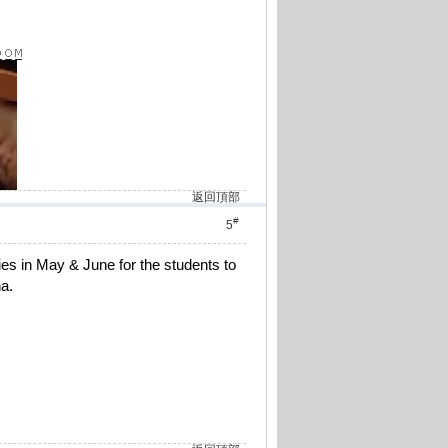
返回頂部
#
5
ties in May & June for the students to
a.