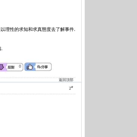
 又以理性的求知和求真態度去了解事件.
.
0
返回頂部
#
2