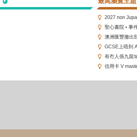
最高瀏覽主題
2027 non Ju
聖心書院 • 事
澳洲匯豐撤出
GCSE上唔到 A-
有冇人係九龍
信用卡 V mas