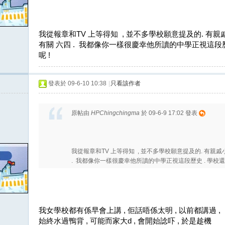
我從報章和TV 上等得知 , 並不多學校願意提及的. 有
有關 六四 . 我都像你一樣很慶幸他所讀的中學正視這段
呢 !
發表於 09-6-10 10:38
|
只看該作者
原帖由
HPChingchingma
於 09-6-9 17:02 發表
我從報章和TV 上等得知 , 並不多學校願意提及的. 有親戚
. 我都像你一樣很慶幸他所讀的中學正視這段歷史 . 學校還要
我女學校都有係早會上講 , 佢話唔係太明 , 以前都講過 ,
始終水過鴨背 , 可能而家大d , 會開始諗吓 , 於是趁機