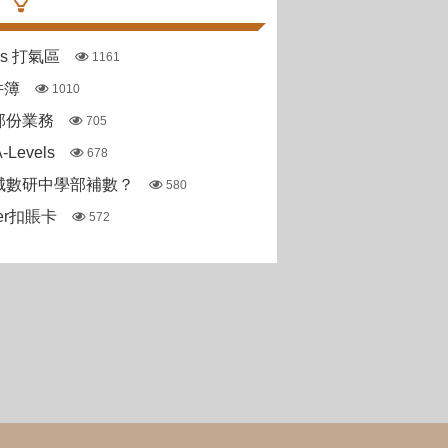
pas 打氣區
1161
件簿
1010
部份業務
705
Levels
678
城數研中學部補數？
580
ter扣賬卡
572