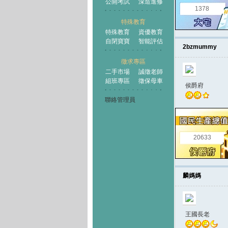
公開考試
深造進修
1378
特殊教育
特殊教育
資優教育
自閉寶寶
智能評估
2bzmummy
徵求專區
二手市場
誠徵老師
組班專區
徵保母車
侯爵府
聯絡管理員
20633
麟媽媽
王國長老