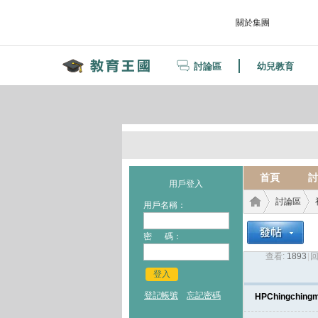
關於集團
討論區
幼兒教育
首頁
討
用戶登入
討論區
用戶名稱：
密 碼：
查看:
1893
|
回
教育
›
›
登入
登記帳號
忘記密碼
HPChingching