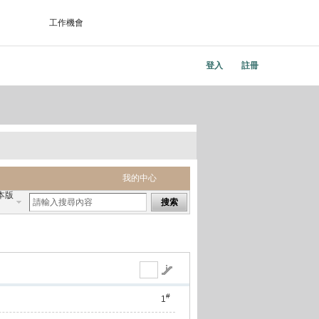
工作機會
登入
註冊
我的中心
本版
搜索
#
1