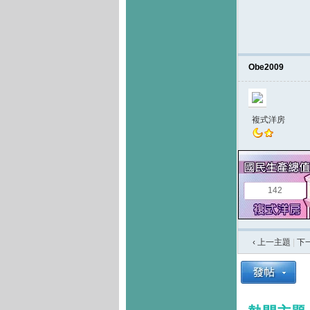
Obe2009
複式洋房
142
‹ 上一主題
|
下