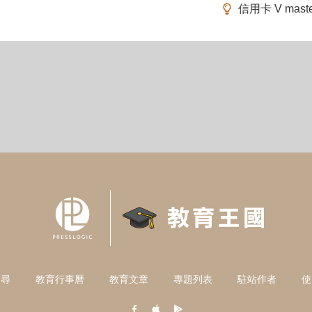
信用卡 V mas
搜尋
教育行事曆
教育文章
專題列表
駐站作者
使