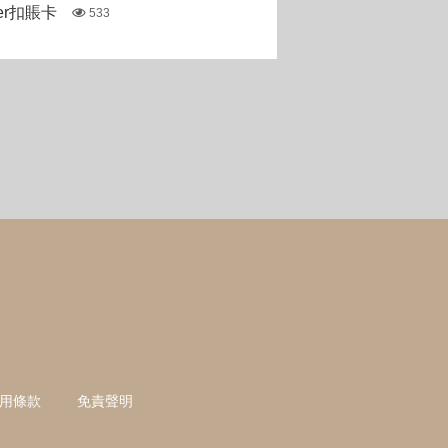
ter扣賬卡
533
用條款
免責聲明