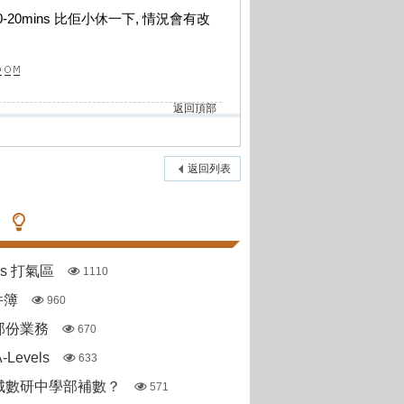
-20mins 比佢小休一下, 情況會有改
返回頂部
返回列表
pas 打氣區
1110
件簿
960
部份業務
670
Levels
633
城數研中學部補數？
571