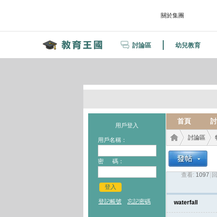
關於集團
討論區
幼兒教育
首頁
討
用戶登入
討論區
用戶名稱：
密 碼：
查看:
1097
|
回
教育
›
›
登入
登記帳號
忘記密碼
waterfall