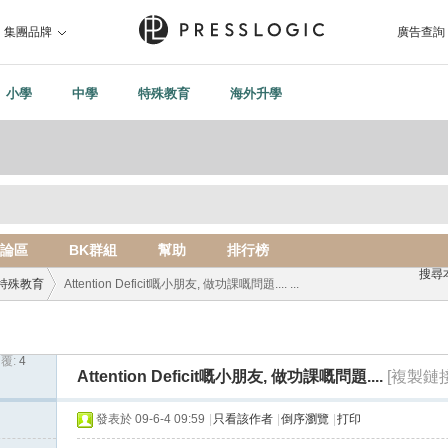
集團品牌
廣告查詢
小學
中學
特殊教育
海外升學
論區
BK群組
幫助
排行榜
搜尋
特殊教育
Attention Deficit嘅小朋友, 做功課嘅問題.... ...
覆:
4
›
Attention Deficit嘅小朋友, 做功課嘅問題....
[複製鏈接
發表於 09-6-4 09:59
|
只看該作者
|
倒序瀏覽
|
打印