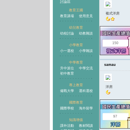
討論區
教育王國
複式洋房
教育講場
使用意見
幼兒教育
幼校討論
幼教雜談
王國
150
小學教育
小一選校
小學雜談
中學教育
samau
升中派位
中學交流
初中教育
專上教育
洋房
備戰大學
選科選校
國際教育
國際學校
海外留學
97
知識增值
課外活動
教材閱讀