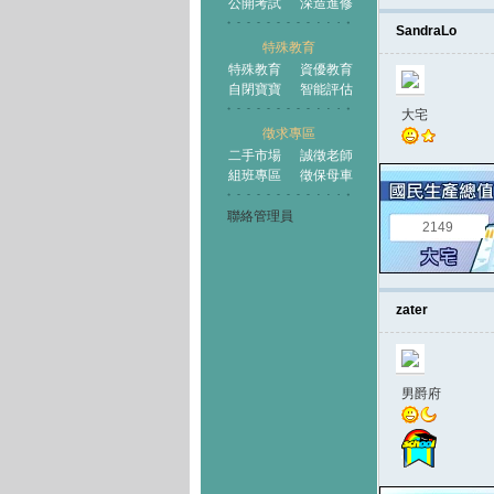
公開考試
深造進修
SandraLo
特殊教育
特殊教育
資優教育
自閉寶寶
智能評估
大宅
徵求專區
二手市場
誠徵老師
組班專區
徵保母車
聯絡管理員
2149
zater
男爵府