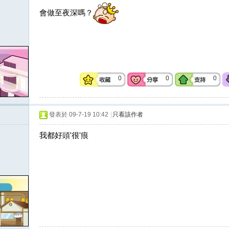
會做至夜深嗎？
0
0
0
發表於 09-7-19 10:42
|
只看該作者
我都好頭'很'痕