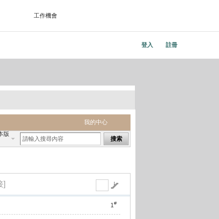
工作機會
登入
註冊
我的中心
本版
搜索
]
#
1