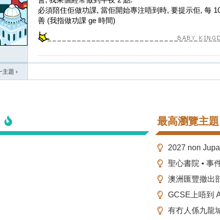
必須陪住佢做功課, 當佢開始專注唔到時, 要提示佢, 每 10
善 (我指做功課 ge 時間)
一主題
›
最高瀏覽主題
2027 non Ju
聖心書院 • 事
澳洲匯豐撤出
GCSE上唔到 A-
有冇人係九龍