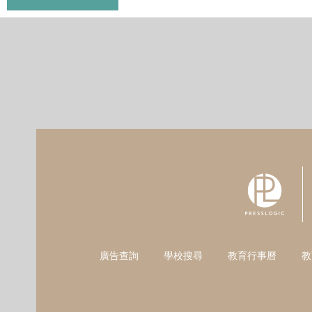
廣告查詢
學校搜尋
教育行事曆
教