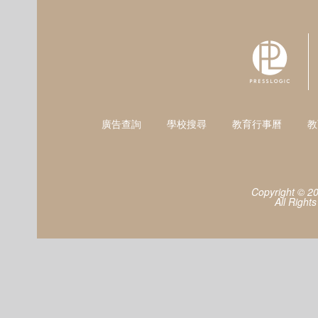
廣告查詢
學校搜尋
教育行事曆
教
Copyright © 2
All Right