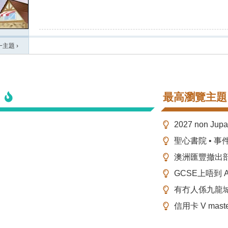
一主題
›
最高瀏覽主題
2027 non Ju
聖心書院 • 事
澳洲匯豐撤出
GCSE上唔到 A-
有冇人係九龍
信用卡 V mas