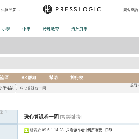
集團品牌
廣告查詢
小學
中學
特殊教育
海外升學
論區
BK群組
幫助
排行榜
搜尋
小學雜談
珠心算課程一問
覆:
1
›
珠心算課程一問
[複製鏈接]
發表於 09-6-1 14:28
|
只看該作者
|
倒序瀏覽
|
打印