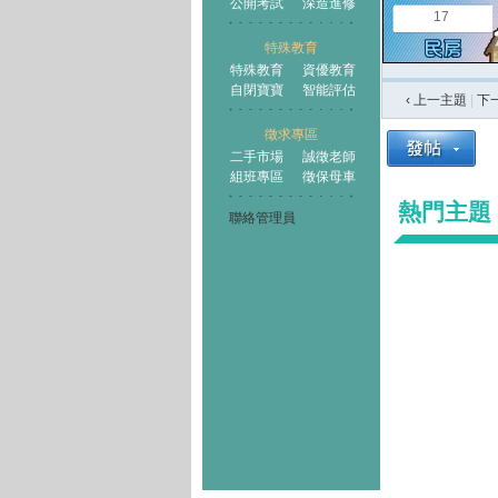
公開考試
深造進修
17
特殊教育
特殊教育
資優教育
自閉寶寶
智能評估
‹ 上一主題
|
下
徵求專區
二手市場
誠徵老師
組班專區
徵保母車
熱門主題
聯絡管理員