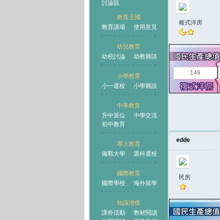
討論區
教育王國
複式洋房
教育講場
使用意見
幼兒教育
幼校討論
幼教雜談
王國
149
小學教育
小一選校
小學雜談
中學教育
升中派位
中學交流
初中教育
edde
專上教育
備戰大學
選科選校
國際教育
民房
國際學校
海外留學
知識增值
課外活動
教材閱讀