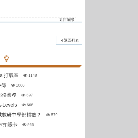
返回頂部
返回列表
pas 打氣區
1148
件簿
1000
部份業務
697
Levels
668
城數研中學部補數？
579
ter扣賬卡
566