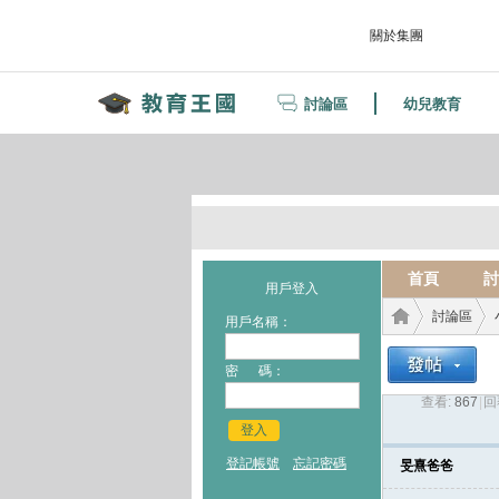
關於集團
討論區
幼兒教育
首頁
討
用戶登入
討論區
用戶名稱：
密 碼：
查看:
867
|
回
教育
›
›
登入
登記帳號
忘記密碼
旻熹爸爸