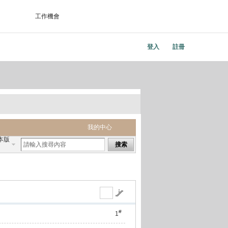
工作機會
登入
註冊
我的中心
本版
搜索
#
1