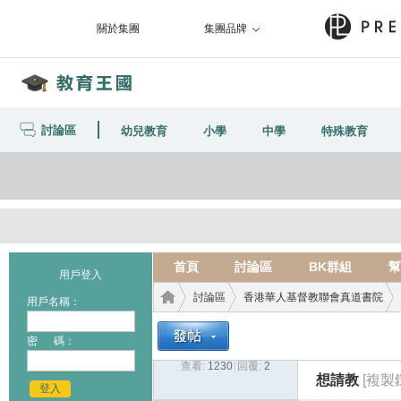
關於集團
集團品牌
討論區
幼兒教育
小學
中學
特殊教育
首頁
討論區
BK群組
幫
用戶登入
討論區
香港華人基督教聯會真道書院
用戶名稱：
密 碼：
查看:
1230
|
回覆:
2
教育
›
›
›
想請教
[複製
登入