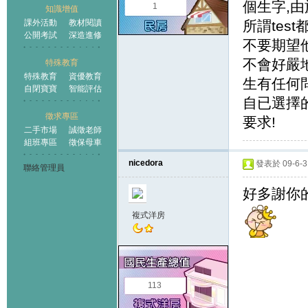
個生字,
1
知識增值
課外活動
教材閱讀
所謂tes
公開考試
深造進修
不要期望
不會好嚴
特殊教育
特殊教育
資優教育
生有任何
自閉寶寶
智能評估
自已選擇
徵求專區
要求!
二手市場
誠徵老師
組班專區
徵保母車
nicedora
發表於 09-6-3 
聯絡管理員
好多謝你的
複式洋房
113