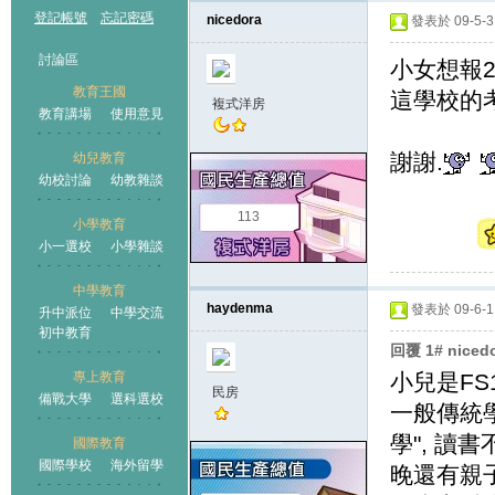
登記帳號
忘記密碼
nicedora
發表於 09-5-31
討論區
小女想報2
教育王國
這學校的考
複式洋房
教育講場
使用意見
謝謝.
幼兒教育
幼校討論
幼教雜談
王國
113
小學教育
小一選校
小學雜談
中學教育
haydenma
發表於 09-6-1 
升中派位
中學交流
初中教育
回覆 1# nice
專上教育
小兒是FS
民房
備戰大學
選科選校
一般傳統學
學", 讀
國際教育
國際學校
海外留學
晚還有親子