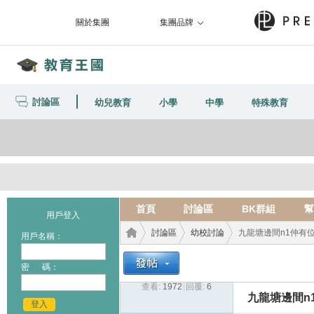
關於集團
集團品牌
討論區
幼兒教育
小學
中學
特殊教育
首頁
討論區
BK群組
幫
用戶登入
討論區
幼校討論
九龍塘邊間n1仲有位
用戶名稱：
密 碼：
查看:
1972
|
回覆:
6
教育
›
›
›
九龍塘邊間n
登入