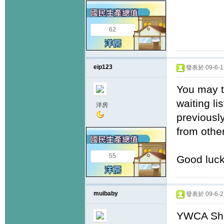
62
eip123
發表於 09-6-1 
You may t
waiting li
洋房
previously
from other
55
Good luck
muibaby
發表於 09-6-2 
YWCA Shiu