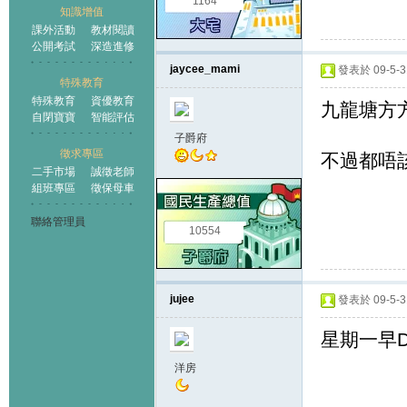
1164
知識增值
課外活動
教材閱讀
公開考試
深造進修
jaycee_mami
發表於 09-5-31
特殊教育
特殊教育
資優教育
九龍塘方方
自閉寶寶
智能評估
子爵府
徵求專區
不過都唔該你
二手市場
誠徵老師
組班專區
徵保母車
聯絡管理員
10554
jujee
發表於 09-5-31
星期一早
洋房