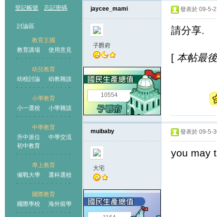
登記帳號
忘記密碼
jaycee_mami
發表於 09-5-27
討論區
請分享.
教育王國
子爵府
教育講場
使用意見
[
本帖最後由 
幼兒教育
幼校討論
幼教雜談
王國
10554
小學教育
小一選校
小學雜談
中學教育
muibaby
發表於 09-5-30
升中派位
中學交流
初中教育
you may tr
專上教育
大宅
備戰大學
選科選校
國際教育
國際學校
海外留學