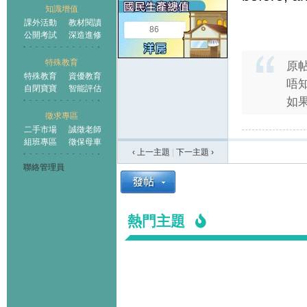
知識增值
課外活動
教材閱讀
86
公開考試
深造進修
特殊教育
原
特殊教育
資優教育
唔
自閉寶寶
智能評估
如果
徵求專區
二手市場
誠徵老師
組班專區
徵保母車
‹ 上一主題
|
下一主題
›
聯絡管理員
熱門主題