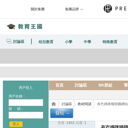
關於集團
集團品牌
討論區
幼兒教育
小學
中學
特殊教育
首頁
討論區
BK群組
幫
用戶登入
用戶名稱：
討論區
教材閱讀
有冇媽咪喺韓國網站買BA
密 碼：
查看:
1453
|
回覆:
1
登入
有冇媽咪喺韓國