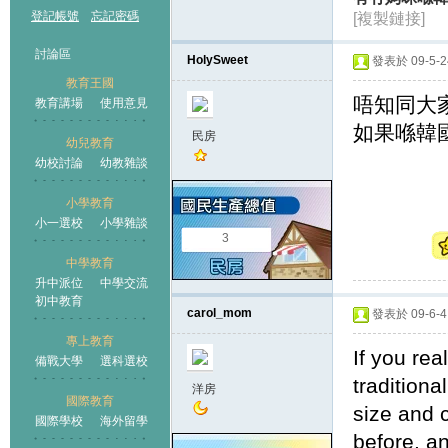
教育
›
›
›
登記帳號
忘記密碼
[複製鏈接]
討論區
HolySweet
發表於 09-5-24
教育王國
唔知同大
教育講場
使用意見
如果喺韓國
民房
幼兒教育
幼校討論
幼教雜談
王國
小學教育
小一選校
小學雜談
3
中學教育
升中派位
中學交流
初中教育
carol_mom
發表於 09-6-4 
專上教育
If you rea
備戰大學
選科選校
tradition
洋房
國際教育
size and 
國際學校
海外留學
before, an