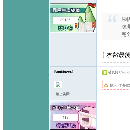
原
89136
澳
完全
[
本帖最後由 
BookloverJ
發表於 09-6-3 
提示:
作者被
禁止訪問
418