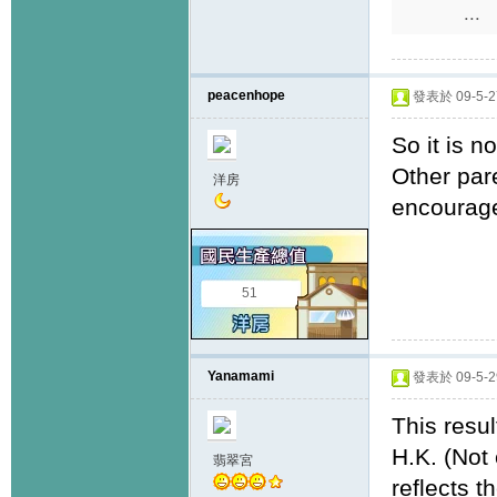
...
peacenhope
發表於 09-5-27
So it is n
Other pare
洋房
encourage
51
Yanamami
發表於 09-5-29
This resul
H.K. (Not 
翡翠宮
reflects t