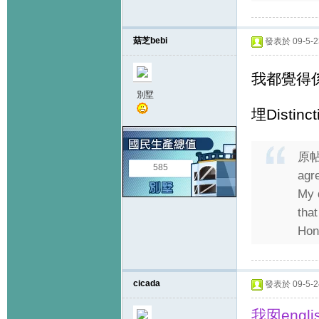
菇芝bebi
發表於 09-5-23
我都覺得
別墅
埋Distinc
原
585
agr
My d
that
Hon
cicada
發表於 09-5-24
我囡engl