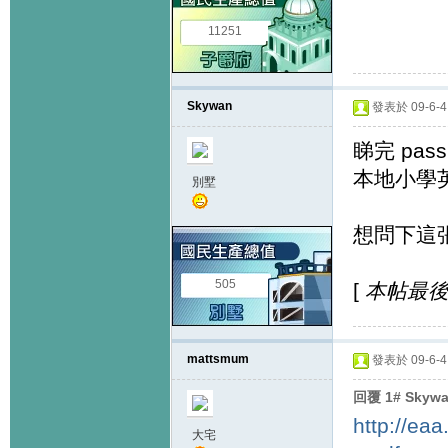
11251
Skywan
發表於 09-6-4 
睇完 pas
本地小學
別墅
想問下這
505
[
本帖最後由 
mattsmum
發表於 09-6-4 
回覆 1# Skyw
http://ea
大宅