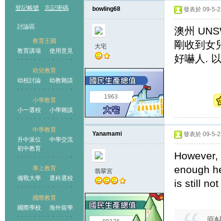
登記帳號
忘記密碼
bowling68
發表於 09-5-23
討論區
澳州 UNS
教育王國
剛收到女兒 P
大宅
教育講場
使用意見
好嚇人. 
幼兒教育
幼校討論
幼教雜談
王國
1963
小學教育
小一選校
小學雜談
中學教育
Yanamami
發表於 09-5-23
升中派位
中學交流
初中教育
However, 
enough her
專上教育
翡翠宮
備戰大學
選科選校
is still n
國際教育
國際學校
海外留學
原