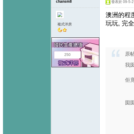
chansm8
發表於 09-5-27
澳洲的程
玩玩, 完
複式洋房
原
250
我囡
佢竟
囡囡