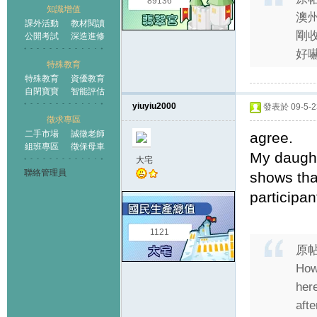
89136
知識增值
澳州
課外活動
教材閱讀
剛收
公開考試
深造進修
好
特殊教育
特殊教育
資優教育
自閉寶寶
智能評估
yiuyiu2000
發表於 09-5-23
徵求專區
二手市場
誠徵老師
agree.
組班專區
徵保母車
My daughte
大宅
聯絡管理員
shows tha
participa
1121
原
How
here
afte