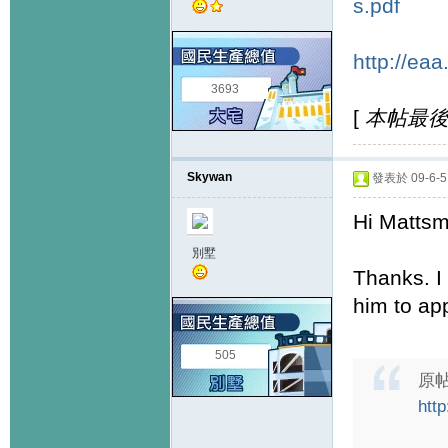
s.pdf
http://ea
3693
[
本帖最後由 
Skywan
發表於 09-6-5 
Hi Matts
別墅
Thanks. I
him to ap
505
原
htt