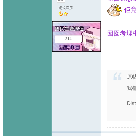
複式洋房
佢竟然
囡囡考埋中數3
314
原
我
Dis