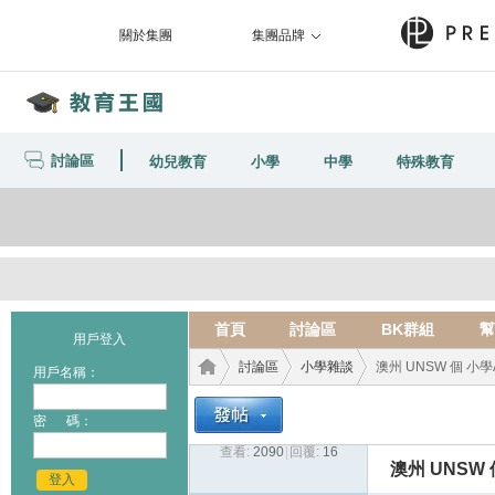
關於集團
集團品牌
討論區
幼兒教育
小學
中學
特殊教育
首頁
討論區
BK群組
幫
用戶登入
討論區
小學雜談
澳州 UNSW 個 小學A
用戶名稱：
密 碼：
查看:
2090
|
回覆:
16
教育
›
›
›
澳州 UNSW 
登入