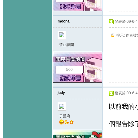
mocha
發表於 09-6-4 
提示:
作者被
禁止訪問
500
judy
發表於 09-6-4 
以前我的
子爵府
個報告除