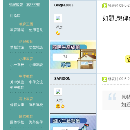
登記帳號
忘記密碼
Ginger2003
發表於 09-5-21
討論區
如題,想俾仔
教育王國
洋房
教育講場
使用意見
幼兒教育
幼校討論
幼教雜談
王國
74
小學教育
小一選校
小學雜談
中學教育
SARIDON
發表於 09-5-22
升中派位
中學交流
初中教育
原
專上教育
大宅
如題
備戰大學
選科選校
國際教育
國際學校
海外留學