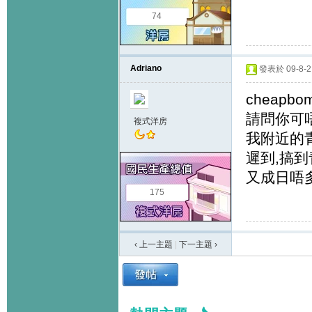
74
Adriano
發表於 09-8-2 
cheapbo
請問你可
複式洋房
我附近的
遲到,搞
又成日唔多
175
‹ 上一主題
|
下一主題
›