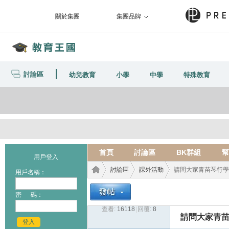
關於集團
集團品牌
討論區
幼兒教育
小學
中學
特殊教育
首頁
討論區
BK群組
幫
用戶登入
討論區
課外活動
請問大家青苗琴行學小提
用戶名稱：
密 碼：
查看:
16118
|
回覆:
8
教育
›
›
›
請問大家青苗
登入