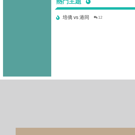
熱門主題
培僑 vs 港同
12