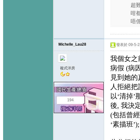
超
咁
唔係
Michelle_Lau28
發表於 09-5-22
我個女之
病假
(
病
複式洋房
見到她的
人拒絕把
以
‘
清掉
’
194
後
,
我決
(
包括曾經
‘
素描班
’)