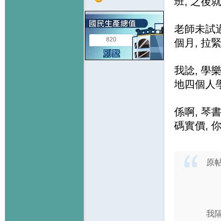
班, 之後
老師未試過
820
個月, 拉緊
我諗, 學樂
地四個人學
係啊, 琴
碼實價, 你
原
我隔