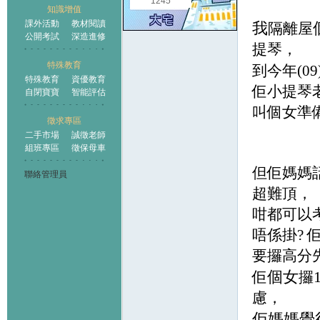
1245
知識增值
課外活動
教材閱讀
我
隔離屋
公開考試
深造進修
提琴，
特殊教育
到今年
(09
特殊教育
資優教育
佢小提琴
自閉寶寶
智能評估
叫個女準
徵求專區
二手市場
誠徵老師
組班專區
徵保母車
但佢媽媽
聯絡管理員
超難頂，
咁都可以
唔係掛
?
要攞高分
個女
佢
攞
慮，
佢媽媽覺