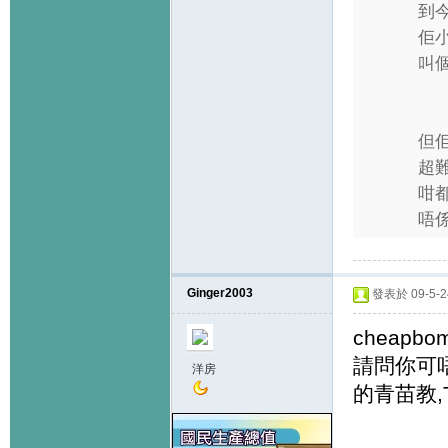
到今
佢
叫個
但
超
咁
唔係
Ginger2003
發表於 09-5-24
cheapbo
請問你可
洋房
的青苗教,T