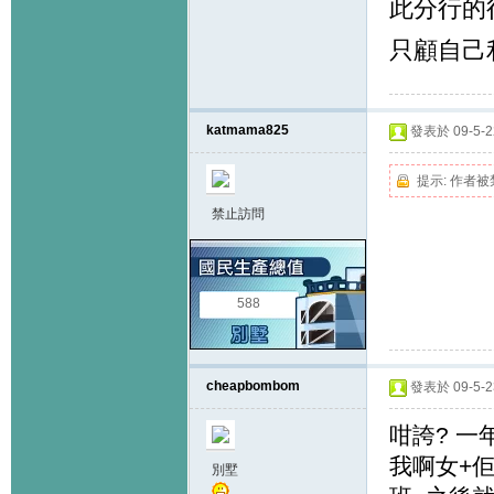
此分行的
只顧自己
katmama825
發表於 09-5-22
提示:
作者被
禁止訪問
588
cheapbombom
發表於 09-5-23
咁誇? 一
我啊女+佢
別墅