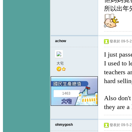
年
所以出
achow
發表於 09-5-22
I just pas
I used to 
大宅
teachers a
hard sellin
1463
Also don'
they are a
ohmygosh
發表於 09-5-22