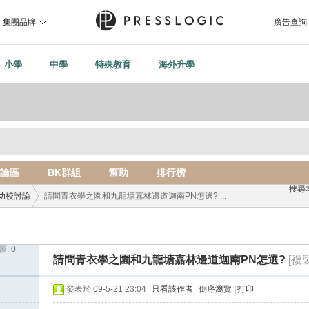
集團品牌
廣告查詢
小學
中學
特殊教育
海外升學
論區
BK群組
幫助
排行榜
搜尋
幼校討論
請問青衣學之園和九龍塘嘉林邊道迦南PN怎選? ...
覆:
0
›
請問青衣學之園和九龍塘嘉林邊道迦南PN怎選?
[複
發表於 09-5-21 23:04
|
只看該作者
|
倒序瀏覽
|
打印