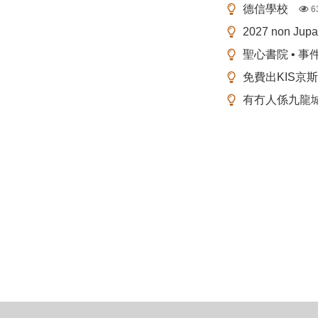
德信學校
6
2027 non Ju
聖心書院 • 事
免費出KIS京
有冇人係九龍