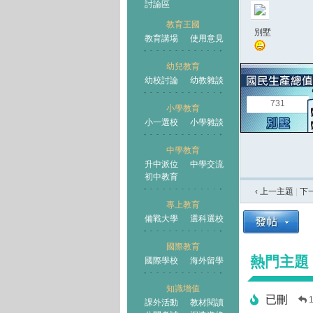
討論區
教育王國
別墅
教育講場
使用意見
幼兒教育
幼校討論
幼教雜談
王國
731
小學教育
小一選校
小學雜談
中學教育
升中派位
中學交流
初中教育
‹ 上一主題
|
下
專上教育
備戰大學
選科選校
國際教育
熱門主題
國際學校
海外留學
知識增值
已刪
課外活動
教材閱讀