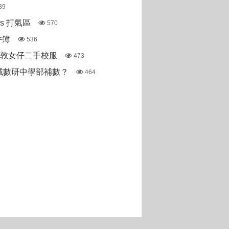
39
pas 打氣區
570
件簿
536
斯敦女仔二手校服
473
城數研中學部補數？
464