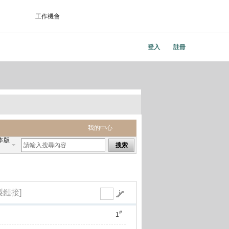
工作機會
登入
註冊
我的中心
本版
搜索
製鏈接]
#
1