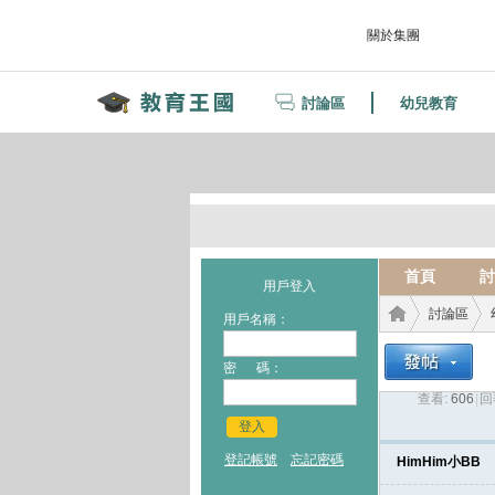
關於集團
討論區
幼兒教育
首頁
討
用戶登入
討論區
用戶名稱：
密 碼：
查看:
606
|
回
教育
›
›
登入
登記帳號
忘記密碼
HimHim小BB