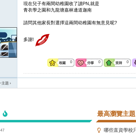
現在兒子有兩間幼稚園收了讀PN,就是
青衣學之園和九龍塘嘉林邊道迦南
請問其他家長對選擇這兩間幼稚園有無意見呢?
多謝!
0
0
0
一主題
›
最高瀏覽主題
147