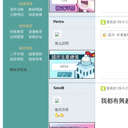
124
知識增值
課外活動
教材閱讀
公開考試
深造進修
Pertra
發表於 09-5-21
特殊教育
特殊教育
資優教育
提示:
作者被
自閉寶寶
智能評估
禁止訪問
徵求專區
二手市場
誠徵老師
組班專區
徵保母車
6654
聯絡管理員
SosoB
發表於 09-5-23
我都有興趣
複式洋房