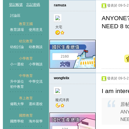
登記帳號
忘記密碼
ramuza
發表於 09-5-21
討論區
ANYONE
教育王國
NEED 8 to
大宅
教育講場
使用意見
幼兒教育
幼校討論
幼教雜談
王國
2160
小學教育
小一選校
小學雜談
中學教育
wongfelix
發表於 09-5-21
升中派位
中學交流
初中教育
I am inte
專上教育
複式洋房
原
備戰大學
選科選校
AN
國際教育
NEE
國際學校
海外留學