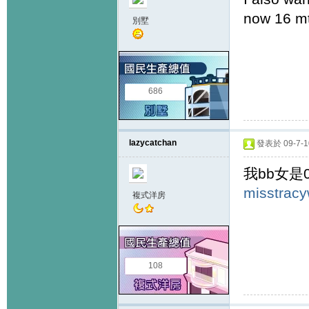
now 16 m
別墅
686
lazycatchan
發表於 09-7-10
我bb女是02/
misstrac
複式洋房
108