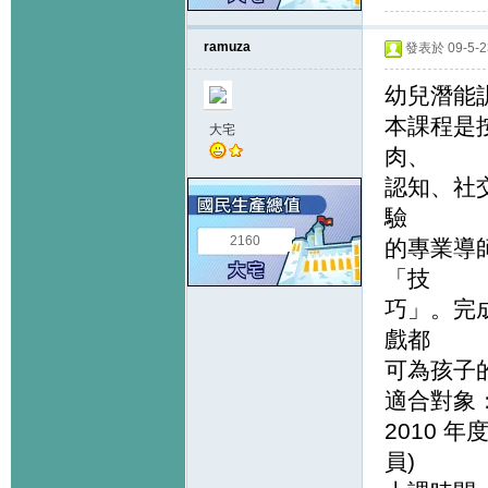
ramuza
發表於 09-5-23
幼兒潛能
本課程是
大宅
肉、
認知、社
驗
2160
的專業導
「技
巧」。完
戲都
可為孩子
適合對象：
2010 年
員)