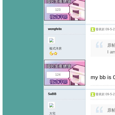
123
wongfelix
發表於 09-5-23
原
複式洋房
I am
124
my bb is 
SaBB
發表於 09-5-23
原
大宅