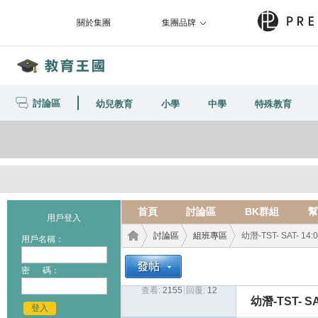
關於集團
集團品牌
討論區
幼兒教育
小學
中學
特殊教育
首頁
討論區
BK群組
幫
用戶登入
討論區
組班專區
幼潛-TST- SAT- 14:0
用戶名稱：
密 碼：
查看:
2155
|
回覆:
12
教育
›
›
›
幼潛-TST- SAT
登入