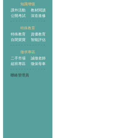
知識增值
課外活動
教材閱讀
公開考試
深造進修
特殊教育
特殊教育
資優教育
自閉寶寶
智能評估
徵求專區
二手市場
誠徵老師
組班專區
徵保母車
聯絡管理員