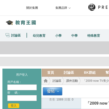
關於集團
集團品牌
討論區
幼兒教育
小學
中學
特殊教育
首頁
討論區
BK群組
幫
用戶登入
討論區
課外活動
「2009 now TV青
用戶名稱：
密 碼：
查看:
1089
|
回覆:
0
教育
›
›
›
「2009 n
登入