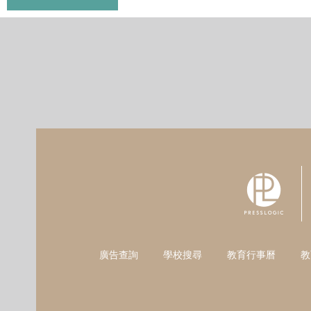
廣告查詢
學校搜尋
教育行事曆
教