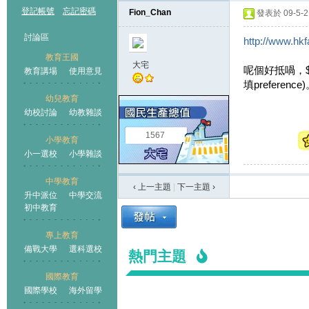
登記帳號
忘記密碼
Fion_Chan
發表於 09-5-21
討論區
http://www.hk
教育王國
大宅
呢個好抵喎，$5
教育講場
使用意見
填prefere
幼兒教育
幼校討論
幼教雜談
王國
1567
小學教育
小一選校
小學雜談
中學教育
‹ 上一主題
|
下一主題
›
升中派位
中學交流
初中教育
專上教育
備戰大學
選科選校
熱門主題
國際教育
國際學校
海外留學