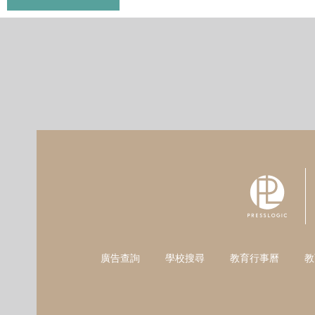
廣告查詢
學校搜尋
教育行事曆
教