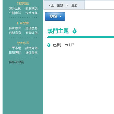
知識增值
‹ 上一主題
|
下一主題
›
課外活動
教材閱讀
公開考試
深造進修
特殊教育
特殊教育
資優教育
熱門主題
自閉寶寶
智能評估
徵求專區
已刪
147
二手市場
誠徵老師
組班專區
徵保母車
聯絡管理員