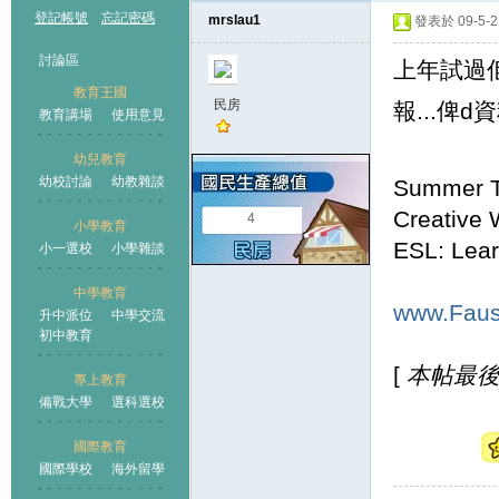
登記帳號
忘記密碼
mrslau1
發表於 09-5-21
討論區
上年試過佢地
教育王國
民房
報...俾
教育講場
使用意見
幼兒教育
幼校討論
幼教雜談
Summer T
王國
Creative 
4
小學教育
ESL: Lear
小一選校
小學雜談
中學教育
www.Faus
升中派位
中學交流
初中教育
[
本帖最後由 
專上教育
備戰大學
選科選校
國際教育
國際學校
海外留學