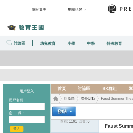
關於集團
集團品牌
討論區
幼兒教育
小學
中學
特殊教育
首頁
討論區
BK群組
幫
用戶登入
討論區
課外活動
Faust Summer Theatr
用戶名稱：
密 碼：
查看:
1191
|
回覆:
0
教育
›
›
›
Faust Summe
登入