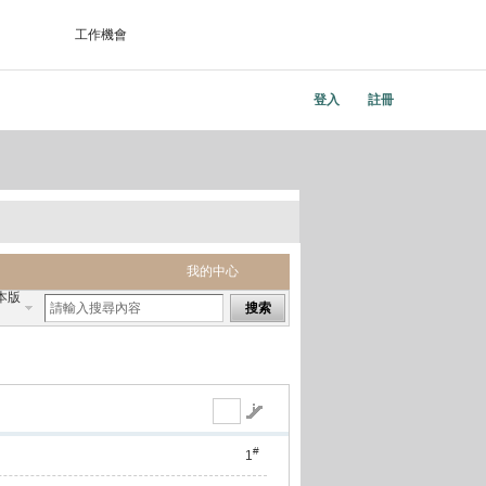
工作機會
登入
註冊
我的中心
本版
搜索
#
1