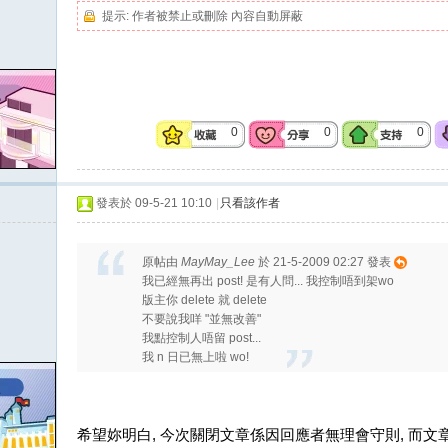
提示:
作者被禁止或刪除 內容自動屏蔽
0
0
0
發表於 09-5-21 10:10
|
只看該作者
原帖由
MayMay_Lee
於 21-5-2009 02:27 發表
我已經無再出 post! 是有人問... 我控制唔到架wo
版主你 delete 就 delete
不要說我咩 "並無改善"
我點控制人唔留 post...
我 n 日已無上啦 wo!
希望妳明白, 今次關閉文章係因回應者無理會守則, 而文章