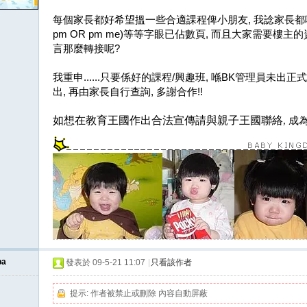
每個家長都好希望搵一些合適課程俾小朋友, 我諗家長都唔希望係
pm OR pm me)等等字眼已佔數頁, 而且大家需要樓主
言那麼轉接呢?
我重申......只要係好的課程/興趣班, 喺BK管理員未出正
出, 再由家長自行查詢, 多謝合作!!
如想在教育王國作出合法宣傳請與親子王國聯絡
,
成
ba
發表於 09-5-21 11:07
|
只看該作者
提示:
作者被禁止或刪除 內容自動屏蔽