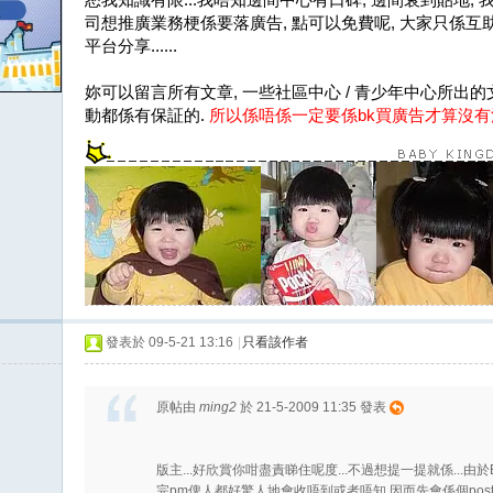
司想推廣業務梗係要落廣告, 點可以免費呢, 大家只係互助
平台分享......
妳可以留言所有文章, 一些社區中心 / 青少年中心所出
動都係有保証的.
所以係唔係一定要係bk買廣告才算沒有
發表於 09-5-21 13:16
|
只看該作者
原帖由
ming2
於 21-5-2009 11:35 發表
版主...好欣賞你咁盡責睇住呢度...不過想提一提就係...由於
完pm俾人都好驚人地會收唔到或者唔知,因而先會係個post