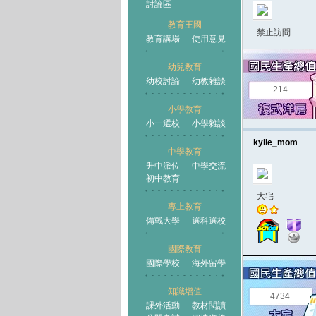
討論區
教育王國
禁止訪問
教育講場
使用意見
幼兒教育
幼校討論
幼教雜談
王國
214
小學教育
小一選校
小學雜談
kylie_mom
中學教育
升中派位
中學交流
初中教育
大宅
專上教育
備戰大學
選科選校
國際教育
國際學校
海外留學
知識增值
4734
課外活動
教材閱讀