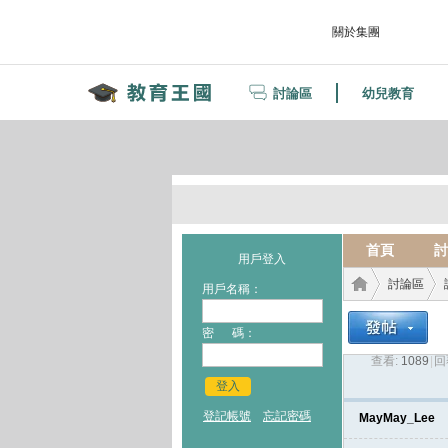
關於集團
討論區
幼兒教育
首頁
討
用戶登入
討論區
用戶名稱：
密 碼：
查看:
1089
|
回
教育
›
›
登入
登記帳號
忘記密碼
MayMay_Lee