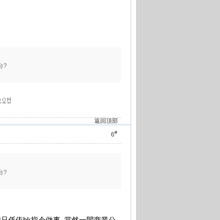
台?
返回頂部
#
6
台?
我只係依bk指令做事, 當然一間商業公