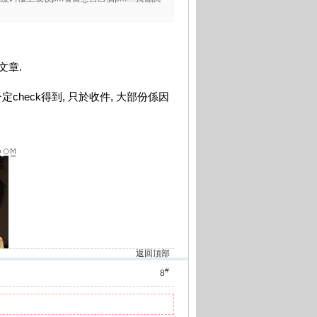
文章.
一定check得到, 只於收件, 大部份係因
返回頂部
#
8