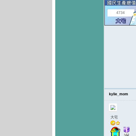
4734
kylie_mom
大宅