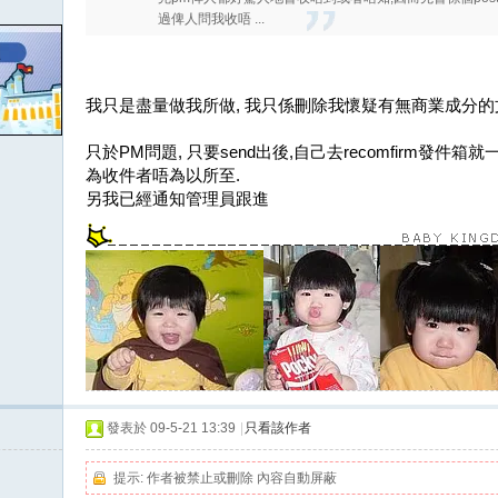
過俾人問我收唔 ...
我只是盡量做我所做, 我只係刪除我懷疑有無商業成分的
只於PM問題, 只要send出後,自己去recomfirm發件箱就
為收件者唔為以所至.
另我已經通知管理員跟進
發表於 09-5-21 13:39
|
只看該作者
提示:
作者被禁止或刪除 內容自動屏蔽