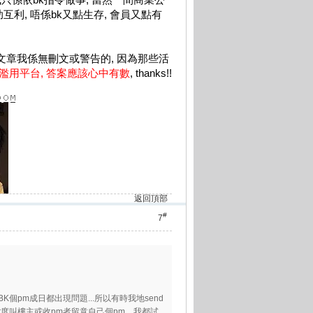
互利, 唔係bk又點生存, 會員又點有
的文章我係無刪文或警告的, 因為那些活
濫用平台, 答案應該心中有數
, thanks!!
返回頂部
#
7
BK個pm成日都出現問題...所以有時我地send
度叫樓主或收pm者留意自己個pm....我都試