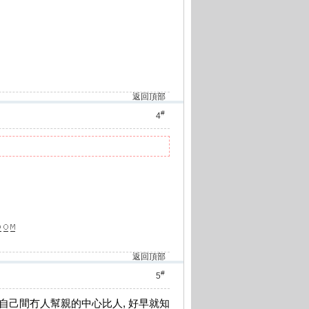
返回頂部
#
4
返回頂部
#
5
紹自己間冇人幫親的中心比人, 好早就知