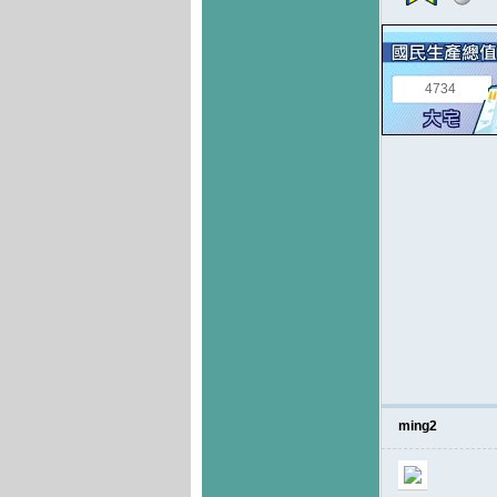
4734
ming2