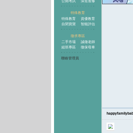
公開考試
深造進修
特殊教育
特殊教育
資優教育
自閉寶寶
智能評估
徵求專區
二手市場
誠徵老師
組班專區
徵保母車
聯絡管理員
happyfamilyba