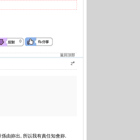
0
返回頂部
#
2
係由妳出, 所以我有責任知會妳.