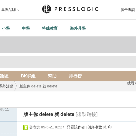
集團品牌
廣告查詢
小學
中學
特殊教育
海外升學
論區
BK群組
幫助
排行榜
搜尋
課外活動
版主你 delete 就 delete
覆:
11
›
版主你 delete 就 delete
[複製鏈接]
發表於 09-5-21 02:27
|
只看該作者
|
倒序瀏覽
|
打印