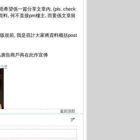
一篇分享文章內, (pls. check
的資料, 何不直接pm樓主, 而要係文章留
式版規前, 我是容計大家將資料概括post
為廣告商戶再在此作宣傳
返回頂部
#
3