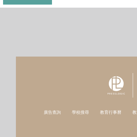
廣告查詢
學校搜尋
教育行事曆
教