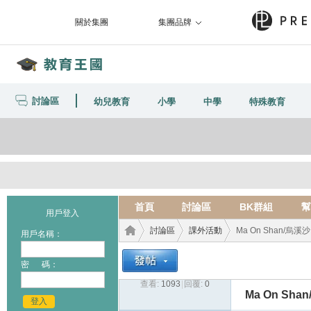
關於集團
集團品牌
討論區
幼兒教育
小學
中學
特殊教育
首頁
討論區
BK群組
幫
用戶登入
討論區
課外活動
Ma On Shan/烏溪沙
用戶名稱：
密 碼：
查看:
1093
|
回覆:
0
教育
›
›
›
Ma On Sha
登入