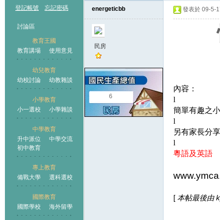
登記帳號
忘記密碼
energeticbb
發表於 09-5-17
討論區
教育王國
民房
教育講場
使用意見
幼兒教育
幼校討論
幼教雜談
王國
內容：
6
l
小學教育
小一選校
小學雜談
簡單有趣之
l
中學教育
另有家長分
升中派位
中學交流
l
初中教育
粵語及英語
專上教育
www.ymca.
備戰大學
選科選校
國際教育
[
本帖最後由 kyli
國際學校
海外留學