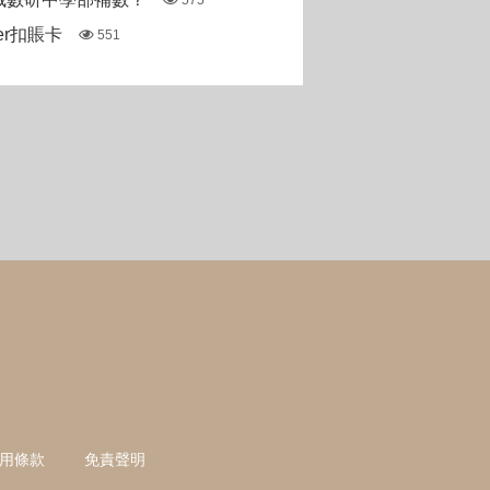
575
ter扣賬卡
551
用條款
免責聲明