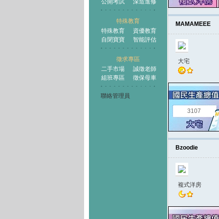
公開考試
深造進修
特殊教育
MAMAMEEE
特殊教育
資優教育
自閉寶寶
智能評估
徵求專區
大宅
二手市場
誠徵老師
組班專區
徵保母車
聯絡管理員
3107
Bzoodie
複式洋房