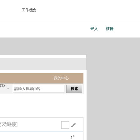
工作機會
登入
註冊
我的中心
本版
搜索
複製鏈接]
#
1