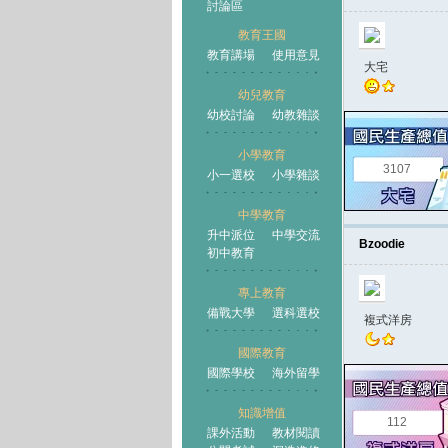
討論區
教育王國
教育講場
使用意見
大宅
幼兒教育
幼校討論
幼教雜談
王國
小學教育
3107
小一選校
小學雜談
中學教育
升中派位
中學交流
Bzoodie
初中教育
專上教育
備戰大學
選科選校
複式洋房
國際教育
國際學校
海外留學
知識增值
112
課外活動
教材閱讀