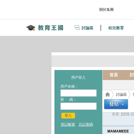
關於集團
討論區
幼兒教育
首頁
討
用戶登入
用戶名稱：
討論區
密 碼：
查看:
2215
|
回
登入
教育
›
›
登記帳號
忘記密碼
MAMAMEEE