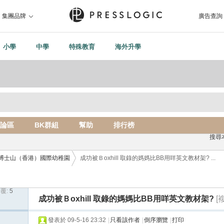
集團品牌
廣告查詢
小學
中學
特殊教育
海外升學
論區
BK群組
幫助
排行榜
搜尋
博士山（香港）國際幼稚園
成功被Ｂoxhill 取錄的媽媽比BB用咩英文教材架? ...
覆:
5
成功被Ｂoxhill 取錄的媽媽比BB用咩英文教材架?
[
›
發表於 09-5-16 23:32
|
只看該作者
|
倒序瀏覽
|
打印