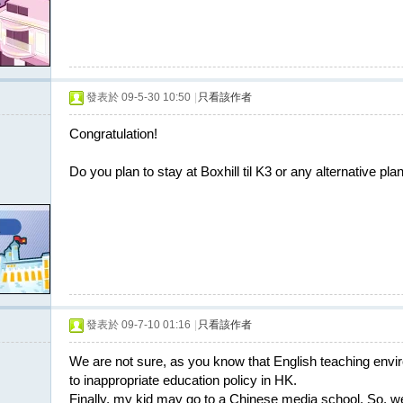
發表於 09-5-30 10:50
|
只看該作者
Congratulation!
Do you plan to stay at Boxhill til K3 or any alternative pla
發表於 09-7-10 01:16
|
只看該作者
We are not sure, as you know that English teaching envir
to inappropriate education policy in HK.
Finally, my kid may go to a Chinese media school. So, we w