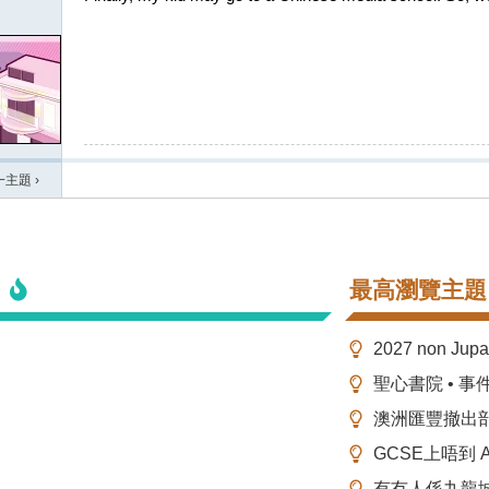
一主題
›
最高瀏覽主題
2027 non Ju
聖心書院 • 事
澳洲匯豐撤出
GCSE上唔到 A-
有冇人係九龍