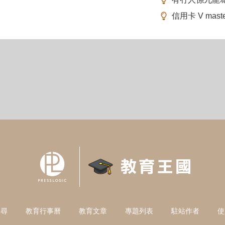
信用卡 V mas
搜尋
教育行事曆
教育文章
專題列表
駐站作者
使