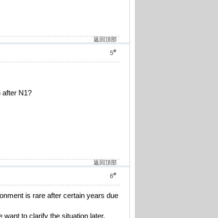
返回頂部
#
5
n after N1?
返回頂部
#
6
onment is rare after certain years due
ant to clarify the situation later.