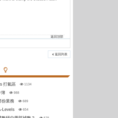
返回頂部
返回列表
pas 打氣區
1134
件簿
988
部份業務
689
Levels
654
城數研中學部補數？