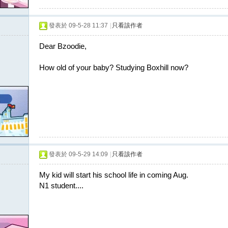
發表於 09-5-28 11:37
|
只看該作者
Dear Bzoodie,
How old of your baby? Studying Boxhill now?
發表於 09-5-29 14:09
|
只看該作者
My kid will start his school life in coming Aug.
N1 student....