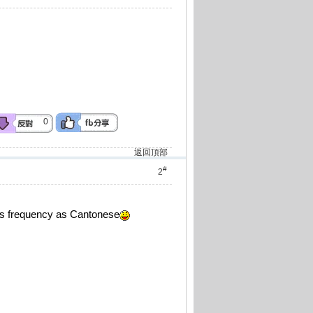
0
返回頂部
#
2
as frequency as Cantonese