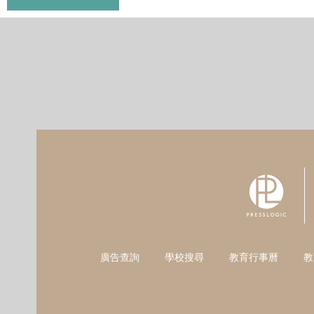
廣告查詢
學校搜尋
教育行事曆
教