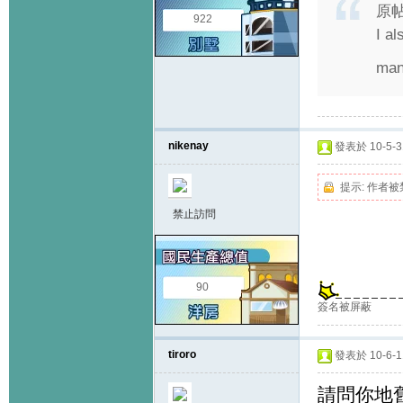
原
922
I al
man
nikenay
發表於 10-5-31
提示:
作者被
禁止訪問
90
簽名被屏蔽
tiroro
發表於 10-6-11
請問你地