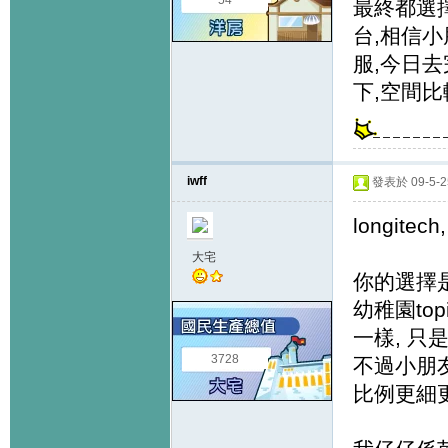
54
最終都選
台,相信小
服,今日
下,空間比
iwff
發表於 09-5-25
longitech,
大宅
你的選擇是
幼稚園to
一樣, 
3728
不過小朋
比例更細