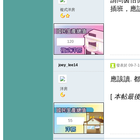
插班，應
複式洋房
120
joey_lee14
發表於 09-7-16
應該讀. 
洋房
[
本帖最後由 j
55