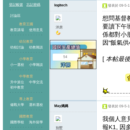
登記帳號
忘記密碼
logitech
發表於 09-5-15
討論區
想問基督教
教育王國
要讀下午
洋房
教育講場
使用意見
係都對小
因"飯氣供心
幼兒教育
幼校討論
幼教雜談
王國
54
[
本帖最後由 l
小學教育
小一選校
小學雜談
中學教育
升中派位
中學交流
初中教育
專上教育
備戰大學
選科選校
May媽媽
發表於 09-5-16
國際教育
我個人意見
國際學校
海外留學
報K1, 
別墅