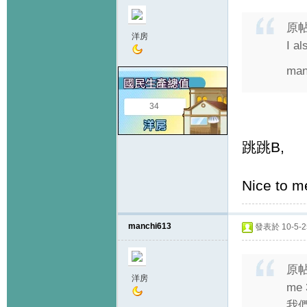
原
洋房
I al
man
34
跳跳B,
Nice to me
manchi613
發表於 10-5-25
原
洋房
me 
我們