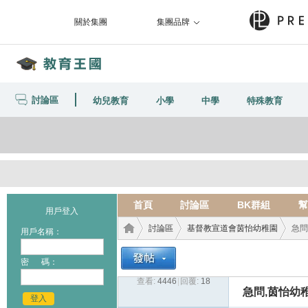
關於集團
集團品牌
討論區
幼兒教育
小學
中學
特殊教育
首頁
討論區
BK群組
幫
用戶登入
討論區
基督教宣道會茵怡幼稚園
急問
用戶名稱：
密 碼：
查看:
4446
|
回覆:
18
教育
›
›
›
急問,茵怡幼
登入