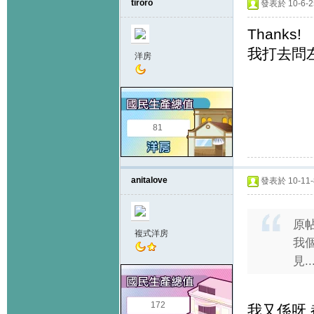
tiroro
發表於 10-6-25
Thanks!
我打去問
洋房
81
anitalove
發表於 10-11-8
原
複式洋房
我個
見...
172
我又係呀