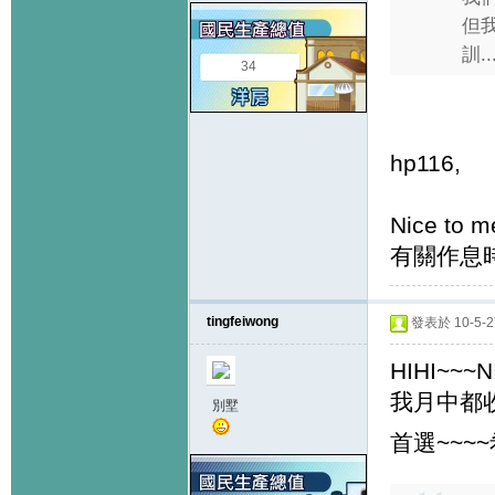
但
訓...
34
hp116,
Nice to m
有關作息
tingfeiwong
發表於 10-5-27
HIHI~~~
我月中都收倒
別墅
首選~~