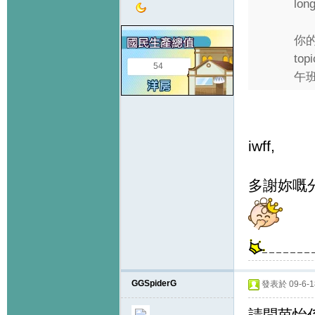
long
你的
to
54
午班
iwff,
多謝妳嘅分
GGSpiderG
發表於 09-6-18
請問茵怡係