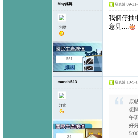
May媽媽
發表於 09-11-1
我個仔抽中
意見....
別墅
551
manchi613
發表於 10-5-18
原
洋房
想
午
好
5:0
34