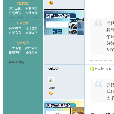
知識增值
課外活動
教材閱讀
公開考試
深造進修
原
特殊教育
551
特殊教育
資優教育
想
自閉寶寶
智能評估
午
好
徵求專區
二手市場
誠徵老師
5:0
組班專區
徵保母車
聯絡管理員
logitech
發表於 09-5-16
原
洋房
我個
因