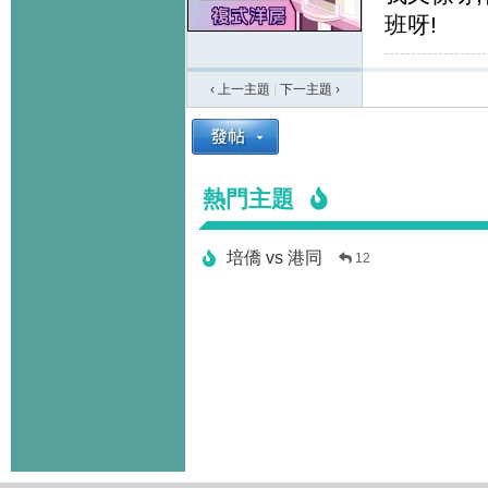
班呀!
‹ 上一主題
|
下一主題
›
熱門主題
培僑 vs 港同
12