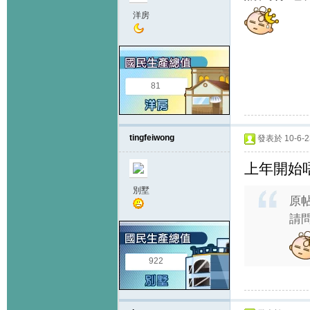
洋房
81
tingfeiwong
發表於 10-6-23
上年開始唔
別墅
原
請
922