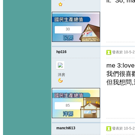
it. So, m
30
hp116
發表於 10-5-21
me 3:love
我們很喜歡那
洋房
但我想問,
85
manchi613
發表於 10-5-25