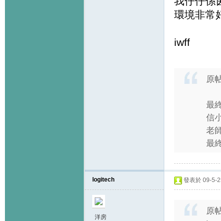
我仔仔係茵
環境非常
iwff
原
最
信
老
最終
logitech
發表於 09-5-25
原
洋房