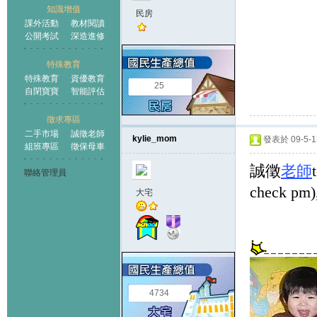
知識增值
民房
課外活動
教材閱讀
公開考試
深造進修
特殊教育
特殊教育
資優教育
25
自閉寶寶
智能評估
徵求專區
二手市場
誠徵老師
kylie_mom
發表於 09-5-13
組班專區
徵保母車
誠徵
老師
聯絡管理員
check 
大宅
4734