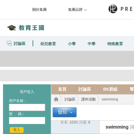
關於集團
集團品牌
討論區
幼兒教育
小學
中學
特殊教育
首頁
討論區
BK群組
幫
用戶登入
討論區
課外活動
swimming
用戶名稱：
密 碼：
查看:
1020
|
回覆:
6
教育
›
›
›
swimming
[
登入