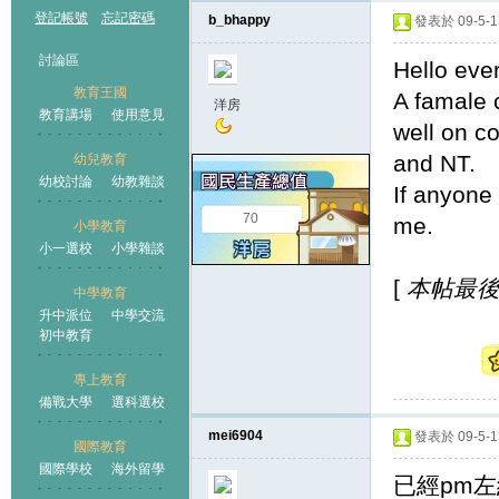
登記帳號
忘記密碼
b_bhappy
發表於 09-5-13
討論區
Hello eve
教育王國
A famale 
洋房
教育講場
使用意見
well on c
and NT.
幼兒教育
幼校討論
幼教雜談
王國
If anyone
70
me.
小學教育
小一選校
小學雜談
[
本帖最後由 
中學教育
升中派位
中學交流
初中教育
專上教育
備戰大學
選科選校
mei6904
發表於 09-5-13
國際教育
國際學校
海外留學
已經pm左