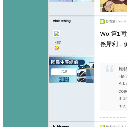
violetching
發表於 09-5-13
Wo!第1
別墅
係犀利，
原
718
Hel
A f
coa
If 
me.
b_bhappy