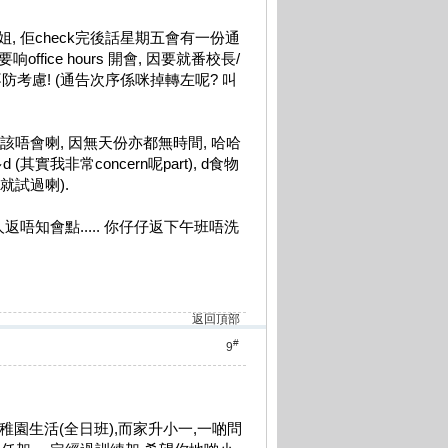
, 佢check完後話星期五會有一份通
fice hours 開會, 因要就番校長/
不防考慮! (通告次序係咪掉轉左呢? 叫
我應該唔會喇, 因無天份亦都無時間, 哈哈
實我非常concern呢part), d食物
 就試過喇).
唔知會點..... 你仔仔返下午班唔洗
返回頂部
#
9
稚園生活(全日班),而家升小一,一啲問