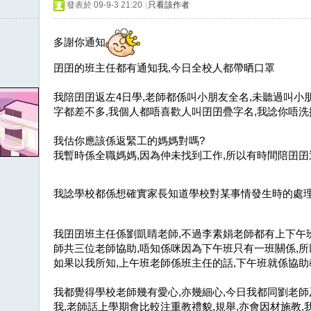
發表於 09-9-3 21:20
|
只看該作者
多謝你通知
囝囝的班主任都有通知我,今日全校人都帶晒口罩
我陪囝囝返左4日學,老師都係叫小朋友全名,未聽過叫小
字都差不多,我個人都唔喜歡人叫囝囝疊字名,我諗你唔洗
我估你應該係返緊工的媽媽對嗎?
我暫時係全職媽媽,因為仲未找到工作,所以有時間陪囝囝
我諗學校都係想確實家長知道學校對某事情發生時的處理
我囝囝班主任係劉凱睛老師,不過李素娟老師都有上下午
師共三位老師協助,唔知係咪因為下午班只有一班關係,所
如果以我所知,上午班老師係班主任的話,下午班就係協助
我都覺得學校老師幾有愛心,亦幾細心,今日我都同劉老師
我,老師話上學期會比較注重教禮貌,規舉,亦會因材施教