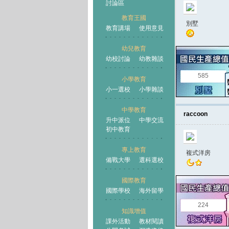
討論區
教育王國
別墅
教育講場
使用意見
幼兒教育
幼校討論
幼教雜談
王國
585
小學教育
小一選校
小學雜談
中學教育
raccoon
升中派位
中學交流
初中教育
專上教育
複式洋房
備戰大學
選科選校
國際教育
國際學校
海外留學
224
知識增值
課外活動
教材閱讀