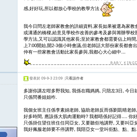
感,好好玩,所以都放心學校的教學方法
我今日問左老師家教會的詳細資料,家長如果被選為家教
或溝通的橋樑,給意見學校作改善的參考及參與籌辦學校
學方法,又可以認識其他家長;至於家教會都需要佔上時間
上7:00開始,開2-3個小時會議,但老師話大部份家長都
仲有一些家教會活動比家長參與,我都心大心細中…
發表於 09-9-3 23:09
|
只看該作者
多謝你講左咁多野我知, 我係在職媽媽, 只陪左3日, 今日
只係問番姐姐咋.
我個女班主任係李素娟老師, 協助老師反而係劉凱晴老師,
好多時間, 應該係大肌肉運動時? 我都唔係好記得…. 你好
只係掛住望住班住任同亞女, 又要聽佢地講野, 又要叫亞女點
我好佩服老師要不停講野, 我陪亞女一堂叫佢點、點、點…