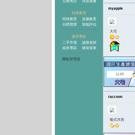
公開考試
深造進修
myapple
特殊教育
特殊教育
資優教育
自閉寶寶
智能評估
大宅
徵求專區
二手市場
誠徵老師
組班專區
徵保母車
聯絡管理員
1148
raccoon
複式洋房