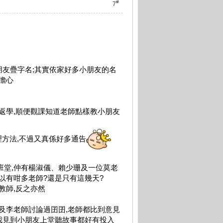
#
7
朋友疊字名;其實依家好多小朋友的名
擔心
返學,順便觀課知道老師點樣教小朋友
方法,不過又真係好多通告
班堂,仲有楊淑儀、賴少珊及一位莫老
以有咁多老師?還是只有這幾天?
教師,反之亦然
及李老師討論過囝囝,老師都比到意見
,我見到小朋友上堂聽故事都好有投入