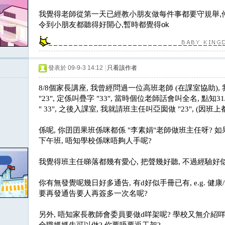
我覺得老師從第一天已經教小朋友做每件事都要守規舉,
令到小朋友都聽得好開心,暫時都覺得ok
發表於 09-9-3 14:12
|
只看該作者
8/8
個家長講座
,
我曾經問過一位高班老師
(
在課室協助
),
"23",
定係叫疊字
"33",
當時個位老師話會叫全名
,
點知
31
" 33",
之後入課室
,
我就請班主任叫亞囡做
"23", (
因班上
係呢
,
你囝囝果班係咪都係
"
李素娟
"
老師做班主任呀
?
如
下午班
,
唔知學校係咪唔夠人手呢
?
我覺得班主任睇落都幾有愛心
,
把聲幾好聽
,
不過經驗好
你有無發覺呢幾日好多通告
,
有
d
好似手冊已有
, e.g.
健康
/
要再發通告要人再簽多一次名呢
?
另外
,
唔知家長教師會委員要做
d
咩架呢
?
學校又無介紹