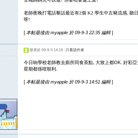
全職媽媽先可以做
?
你要唔要返工架
?
老師夜晚打電話黎話最近有
2
個
K2
學生中左豬流感
,
聽
呀
!
[
本帖最後由 myapple 於 09-9-3 22:35 編輯
]
發表於 09-9-3 14:16
|
只看該作者
今日响學校老師教去廁所同食茶點, 大致上都OK. 好彩
星期都係咁順利.
[
本帖最後由 myapple 於 09-9-3 14:51 編輯
]