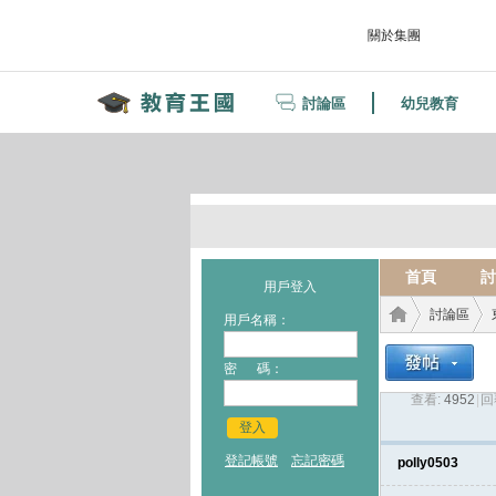
關於集團
討論區
幼兒教育
首頁
討
用戶登入
討論區
用戶名稱：
密 碼：
查看:
4952
|
回
教育
›
›
登入
登記帳號
忘記密碼
polly0503