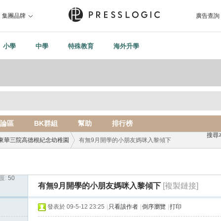
集團品牌
廣告查詢
小學
中學
特殊教育
海外升學
論區
BK群組
幫助
排行榜
搜尋
東華三院高德根紀念幼稚園
有無9月開學的小朋友媽咪入黎傾下
覆:
50
›
有無9月開學的小朋友媽咪入黎傾下
[複製鏈接]
發表於 09-5-12 23:25
|
只看該作者
|
倒序瀏覽
|
打印