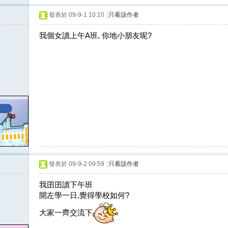
發表於 09-9-1 10:10
|
只看該作者
我個女讀上午A班, 你地小朋友呢?
發表於 09-9-2 09:59
|
只看該作者
我囝囝讀下午班
開左學一日,覺得學校如何?
大家一齊交流下