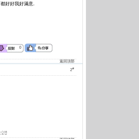
面都好好我好滿意.
0
返回頂部
#
2