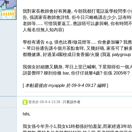
我對家長教師會好有興趣, 今朝我都打電話返學校問李小姐
告, 係講家長教師會詳情, 佢今日只略略講左少少, 話有時要响of
老師等….. 可惜我要返工, 應該唔可以參與喇, 你有時間
人報名但無人知內容)
學校有通告 e.g. 填色比賽/做花燈等…. 你會參加嘛? 
~ 琴日份通告講今個月茶點食咩, 又幾好喎, 家長可了解多d (其
都幾健康, 好過某d園校成日食香腸/火腿 (我返 palygroup
我個女好細膽又黐身, 琴日上堂已喊喇, 下星期得佢一個人返
訓晏覺咩? 睇到你條 bar, 你仔仔就黎4歲? 佢係 2005年?
[
本帖最後由 myapple 於 09-9-4 09:17 編輯
]
發表於 09-9-4 13:38
|
只看該作者
hihi,
我女係今年升小1,我女k1時都係好怕羞架,而家經過3年幼