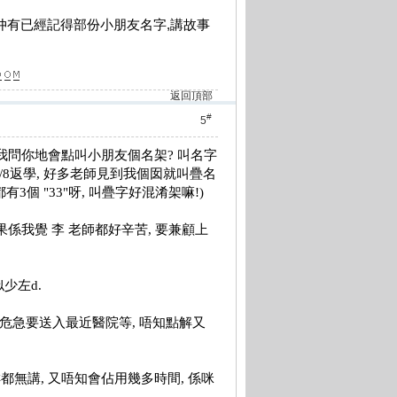
仲有已經記得部份小朋友名字,講故事
返回頂部
#
5
我問你地會點叫小朋友個名架
?
叫名字
/8
返學
,
好多老師見到我個囡就叫疊名
都有
3
個
"33"
呀
,
叫疊字好混淆架嘛
!)
果係我覺
李
老師都好辛苦
,
要兼顧上
似少左
d.
危急要送入最近醫院等
,
唔知點解又
咩都無講
,
又唔知會佔用幾多時間
,
係咪