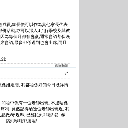
會成員,家長便可以作為其他家長代表
部份活動,亦可以深入d了解學校及其教
,因為每個月都有會議,通常會議都係晚
會出席會議,最多都係遲到也會出席,而且
返回頂部
#
8
就係姐姐陪, 我都唔係好知今日既詳情,
 間唔中係有一位老師出現, 不過唔係
犀利, 竟然記得晒邊位老師出現過, 我
做/守規舉, 已經忙到非起! @_@
. 搞到喉嚨都痛埋!