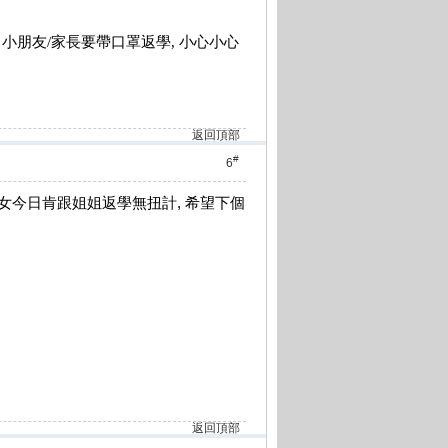
日小朋友
/
家長要帶口罩返學
,
小心小心
返回頂部
#
6
亞女今日肯跟姐姐返學無扭計, 希望下個
返回頂部