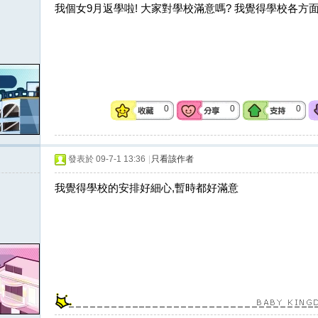
我個女9月返學啦! 大家對學校滿意嗎? 我覺得學校各方
0
0
0
發表於 09-7-1 13:36
|
只看該作者
我覺得學校的安排好細心,暫時都好滿意