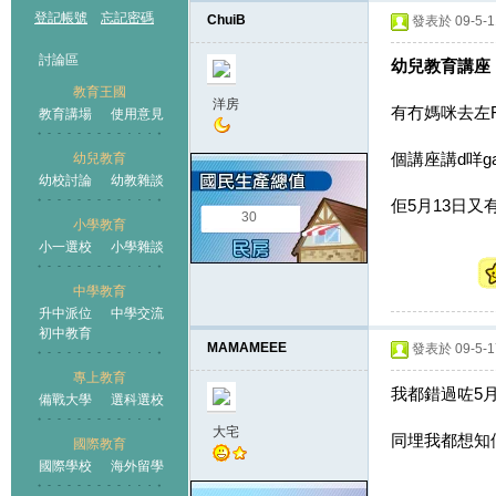
登記帳號
忘記密碼
ChuiB
發表於 09-5-11
討論區
幼兒教育講座
教育王國
洋房
有冇媽咪去左Fa
教育講場
使用意見
個講座講d咩g
幼兒教育
幼校討論
幼教雜談
王國
佢5月13日又
30
小學教育
小一選校
小學雜談
中學教育
升中派位
中學交流
初中教育
MAMAMEEE
發表於 09-5-17
專上教育
我都錯過咗5月
備戰大學
選科選校
大宅
同埋我都想知個
國際教育
國際學校
海外留學