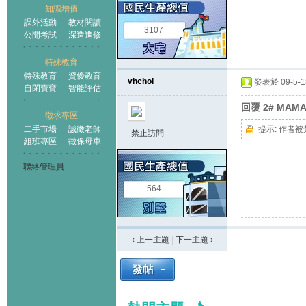
知識增值
課外活動
教材閱讀
3107
公開考試
深造進修
特殊教育
特殊教育
資優教育
vhchoi
發表於 09-5-18
自閉寶寶
智能評估
回覆 2# MAM
徵求專區
二手市場
誠徵老師
提示:
作者被
禁止訪問
組班專區
徵保母車
聯絡管理員
564
‹ 上一主題
|
下一主題
›