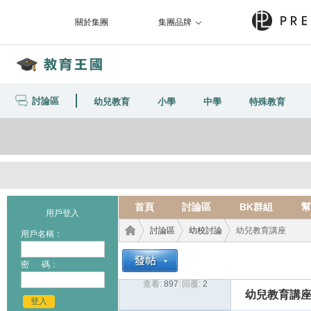
關於集團
集團品牌
討論區
幼兒教育
小學
中學
特殊教育
首頁
討論區
BK群組
幫
用戶登入
討論區
幼校討論
幼兒教育講座
用戶名稱：
密 碼：
查看:
897
|
回覆:
2
教育
›
›
›
幼兒教育講
登入