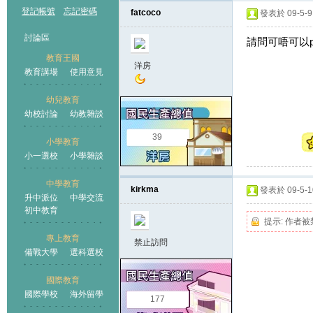
登記帳號
忘記密碼
fatcoco
發表於 09-5-9 
討論區
請問可唔可以pm
教育王國
洋房
教育講場
使用意見
幼兒教育
幼校討論
幼教雜談
王國
39
小學教育
小一選校
小學雜談
中學教育
kirkma
發表於 09-5-10
升中派位
中學交流
初中教育
提示:
作者被
專上教育
禁止訪問
備戰大學
選科選校
國際教育
國際學校
海外留學
177