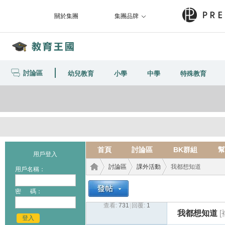
關於集團
集團品牌
討論區
幼兒教育
小學
中學
特殊教育
首頁
討論區
BK群組
幫
用戶登入
討論區
課外活動
我都想知道
用戶名稱：
密 碼：
查看:
731
|
回覆:
1
教育
›
›
›
我都想知道
登入