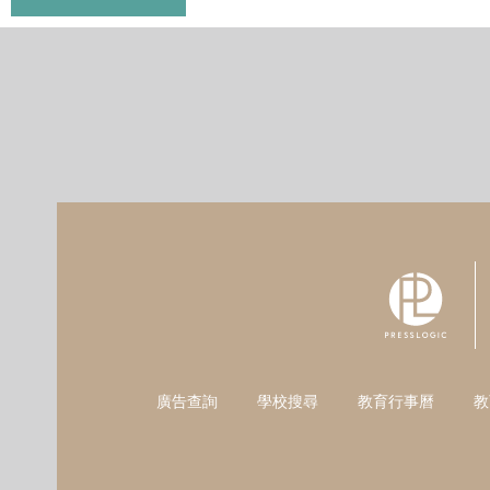
廣告查詢
學校搜尋
教育行事曆
教