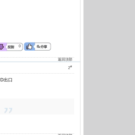
0
返回頂部
#
2
站D出口