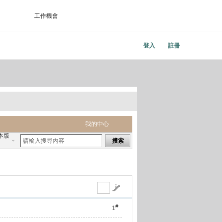
工作機會
登入
註冊
我的中心
本版
搜索
#
1