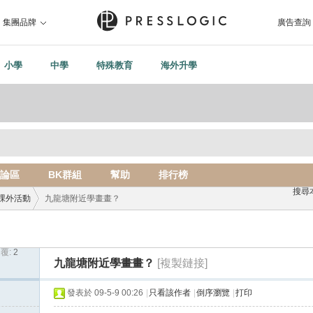
集團品牌
廣告查詢
小學
中學
特殊教育
海外升學
論區
BK群組
幫助
排行榜
搜尋
課外活動
九龍塘附近學畫畫？
覆:
2
›
九龍塘附近學畫畫？
[複製鏈接]
發表於 09-5-9 00:26
|
只看該作者
|
倒序瀏覽
|
打印