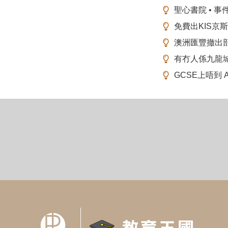
聖心書院 • 事
免費出KIS京
澳洲匯豐撤出
有冇人係九龍
GCSE上唔到 A-