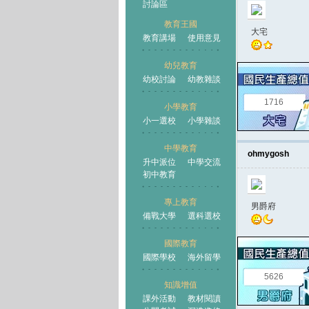
討論區
教育王國
大宅
教育講場
使用意見
幼兒教育
幼校討論
幼教雜談
王國
1716
小學教育
小一選校
小學雜談
中學教育
ohmygosh
升中派位
中學交流
初中教育
專上教育
男爵府
備戰大學
選科選校
國際教育
國際學校
海外留學
5626
知識增值
課外活動
教材閱讀