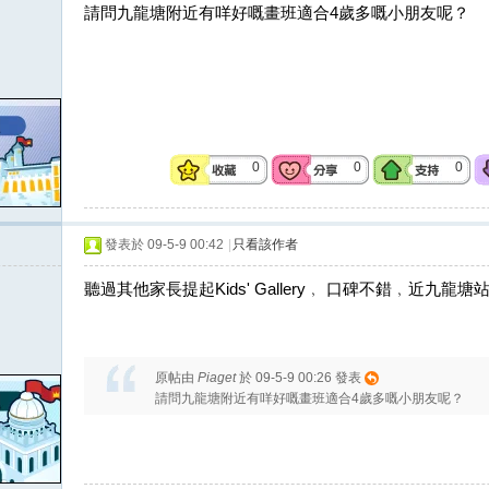
請問九龍塘附近有咩好嘅畫班適合4歲多嘅小朋友呢？
0
0
0
發表於 09-5-9 00:42
|
只看該作者
聽過其他家長提起Kids' Gallery﹐ 口碑不錯﹐近九龍塘
原帖由
Piaget
於 09-5-9 00:26 發表
請問九龍塘附近有咩好嘅畫班適合4歲多嘅小朋友呢？