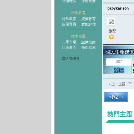
公開考試
深造進修
babykarlson
特殊教育
特殊教育
資優教育
自閉寶寶
智能評估
別墅
徵求專區
二手市場
誠徵老師
組班專區
徵保母車
聯絡管理員
937
‹ 上一主題
|
下
熱門主題