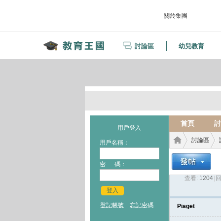
關於集團
討論區
幼兒教育
首頁
討
用戶登入
討論區
用戶名稱：
密 碼：
查看:
1204
|
回
教育
›
›
登入
登記帳號
忘記密碼
Piaget