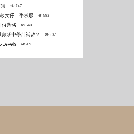
件簿
747
斯敦女仔二手校服
582
部份業務
543
城數研中學部補數？
507
Levels
476