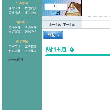
知識增值
17
課外活動
教材閱讀
公開考試
深造進修
特殊教育
‹ 上一主題
|
下一主題
›
特殊教育
資優教育
自閉寶寶
智能評估
徵求專區
二手市場
誠徵老師
熱門主題
組班專區
徵保母車
聯絡管理員