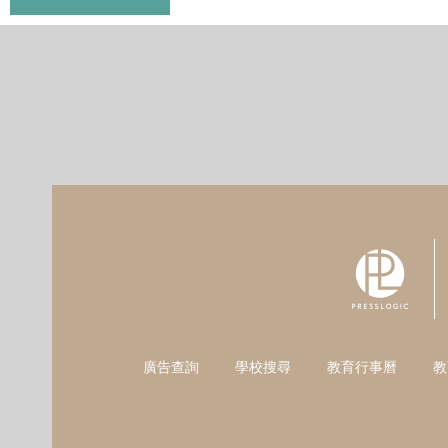
廣告查詢
學校搜尋
教育行事曆
教