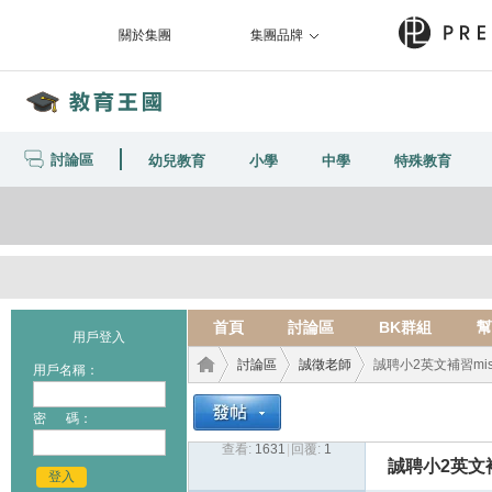
關於集團
集團品牌
討論區
幼兒教育
小學
中學
特殊教育
首頁
討論區
BK群組
幫
用戶登入
討論區
誠徵老師
誠聘小2英文補習mi
用戶名稱：
密 碼：
查看:
1631
|
回覆:
1
教育
›
›
›
誠聘小2英文
登入