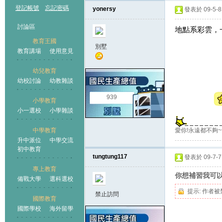
登記帳號
忘記密碼
yonersy
發表於 09-5-8 
討論區
地點系彩雲，
教育王國
別墅
教育講場
使用意見
幼兒教育
幼校討論
幼教雜談
王國
939
小學教育
小一選校
小學雜談
愛你!永遠都不夠
中學教育
升中派位
中學交流
初中教育
tungtung117
發表於 09-7-7 
專上教育
你想補習我可
備戰大學
選科選校
提示:
作者被
禁止訪問
國際教育
國際學校
海外留學