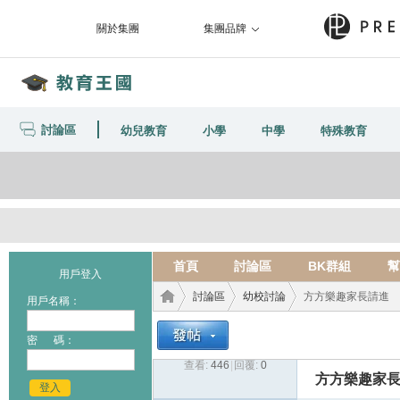
關於集團
集團品牌
討論區
幼兒教育
小學
中學
特殊教育
首頁
討論區
BK群組
幫
用戶登入
討論區
幼校討論
方方樂趣家長請進
用戶名稱：
密 碼：
查看:
446
|
回覆:
0
教育
›
›
›
方方樂趣家
登入