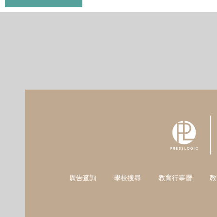
廣告查詢
學校搜尋
教育行事曆
教