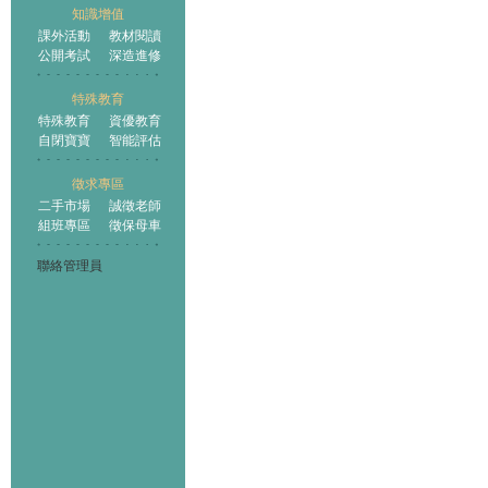
知識增值
課外活動
教材閱讀
公開考試
深造進修
特殊教育
特殊教育
資優教育
自閉寶寶
智能評估
徵求專區
二手市場
誠徵老師
組班專區
徵保母車
聯絡管理員