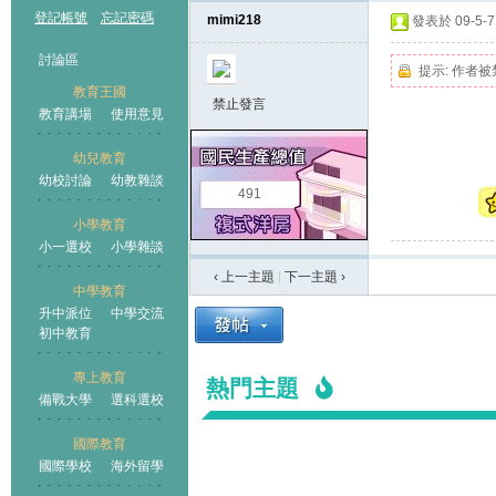
登記帳號
忘記密碼
mimi218
發表於 09-5-7 
討論區
提示:
作者被
教育王國
禁止發言
教育講場
使用意見
幼兒教育
幼校討論
幼教雜談
王國
491
小學教育
小一選校
小學雜談
‹ 上一主題
|
下一主題
›
中學教育
升中派位
中學交流
初中教育
專上教育
熱門主題
備戰大學
選科選校
國際教育
國際學校
海外留學