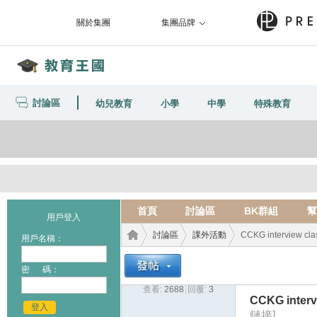
關於集團
集團品牌
討論區
幼兒教育
小學
中學
特殊教育
首頁
討論區
BK群組
幫
用戶登入
討論區
課外活動
CCKG interview class
用戶名稱：
密 碼：
查看:
2688
|
回覆:
3
教育
›
›
›
CCKG intervi
登入
鏈接]