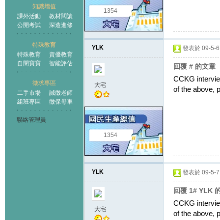
知識增值
1354
課外活動
教材閱讀
公開考試
深造進修
特殊教育
YLK
發表於 09-5-6 
特殊教育
資優教育
自閉寶寶
智能評估
回覆 # 的文章
CCKG interview
徵求專區
大宅
of the above,
二手市場
誠徵老師
組班專區
徵保母車
聯絡管理員
1354
YLK
發表於 09-5-7 
回覆 1# YLK
CCKG interview
大宅
of the above,