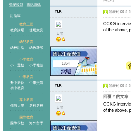
登記帳號
忘記密碼
YLK
發表於 09-5-5 
討論區
CCKG interview
教育王國
of the above,
教育講場
使用意見
大宅
幼兒教育
幼校討論
幼教雜談
王國
小學教育
1354
小一選校
小學雜談
中學教育
升中派位
中學交流
YLK
發表於 09-5-6 
初中教育
回覆 # 的文章
專上教育
CCKG interview
備戰大學
選科選校
大宅
of the above,
國際教育
國際學校
海外留學