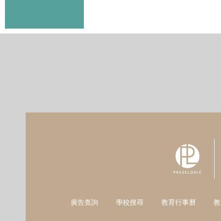
廣告查詢
學校搜尋
教育行事曆
教