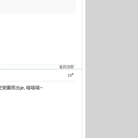
返回頂部
#
10
突圍而出je, 嘻嘻嘻~