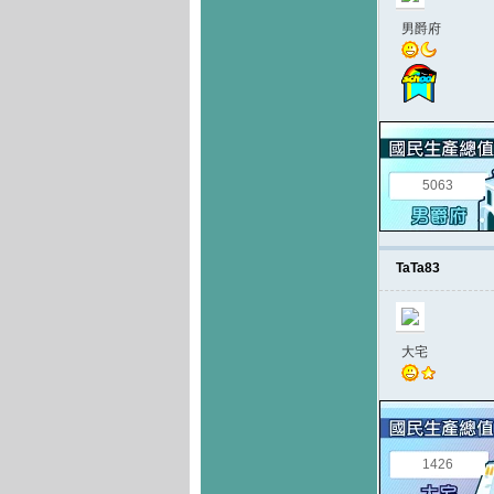
男爵府
5063
TaTa83
大宅
1426