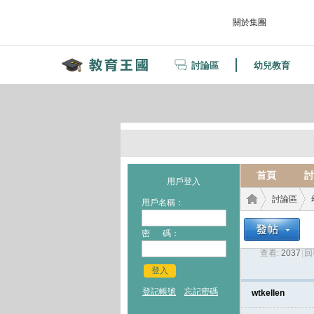
關於集團
討論區
幼兒教育
首頁
討
用戶登入
討論區
用戶名稱：
密 碼：
查看:
2037
|
回
教育
›
›
登入
登記帳號
忘記密碼
wtkellen