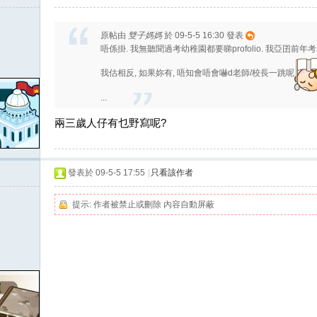
原帖由
雙子媽媽
於 09-5-5 16:30 發表
唔係掛. 我無聽聞過考幼稚園都要睇profolio. 我亞囝前年
我估相反, 如果妳有, 唔知會唔會嚇d老師/校長一跳呢
...
兩三歲人仔有乜野寫呢?
發表於 09-5-5 17:55
|
只看該作者
提示:
作者被禁止或刪除 內容自動屏蔽