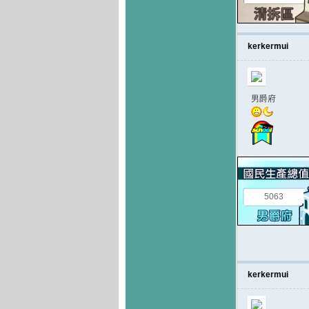
kerkermui
男爵府
5063
kerkermui