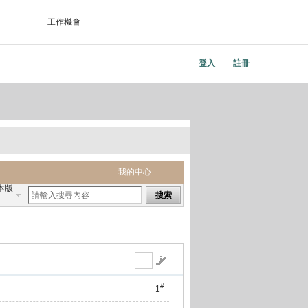
工作機會
登入
註冊
我的中心
本版
搜索
#
1