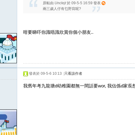
原帖由
Unclejt
於 09-5-5 16:59 發表
兩三歲人仔有乜野寫呢?
咁要睇吓你識唔識欣賞你個小朋友..
發表於 09-5-6 10:13
|
只看該作者
我舊年考九龍塘d幼稚園都無一間話要wor, 我估係d家長想