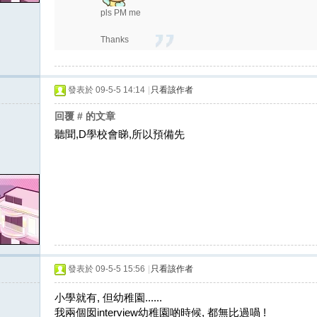
pls PM me
Thanks
發表於 09-5-5 14:14
|
只看該作者
回覆 # 的文章
聽聞,D學校會睇,所以預備先
發表於 09-5-5 15:56
|
只看該作者
小學就有, 但幼稚園......
我兩個囡interview幼稚園啲時候, 都無比過喎 !