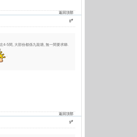
返回頂部
#
8
考左4-5間, 大部份都係九龍塘, 無一間要求睇.
.
返回頂部
#
9