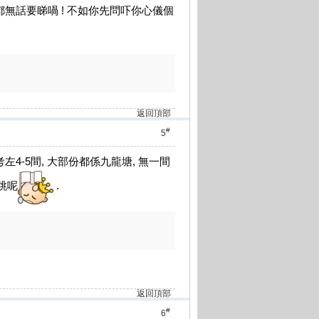
園,都無話要睇喎 ! 不如你先問吓你心儀個
返回頂部
#
5
考左4-5間, 大部份都係九龍塘, 無一間
一跳呢
.
返回頂部
#
6