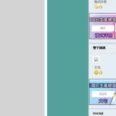
複式洋房
457
雙子媽媽
大宅
3123
Unclejt