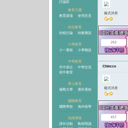
討論區
教育王國
複式洋房
教育講場
使用意見
幼兒教育
幼校討論
幼教雜談
王國
263
小學教育
小一選校
小學雜談
中學教育
Chincco
升中派位
中學交流
初中教育
專上教育
複式洋房
備戰大學
選科選校
國際教育
國際學校
海外留學
457
知識增值
課外活動
教材閱讀