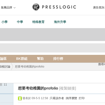
集團品牌
廣告查詢
小學
中學
特殊教育
海外升學
論區
BK群組
幫助
排行榜
搜尋
幼校討論
想要考幼稚園的profolio
覆:
11
›
想要考幼稚園的profolio
[複製鏈接]
發表於 09-5-5 12:58
|
只看該作者
|
倒序瀏覽
|
打印