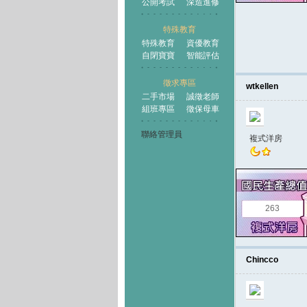
公開考試
深造進修
特殊教育
特殊教育
資優教育
自閉寶寶
智能評估
徵求專區
wtkellen
二手市場
誠徵老師
組班專區
徵保母車
聯絡管理員
複式洋房
263
Chincco