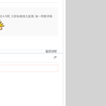
考左4-5間, 大部份都係九龍塘, 無一間要求睇.
.
返回頂部
#
7