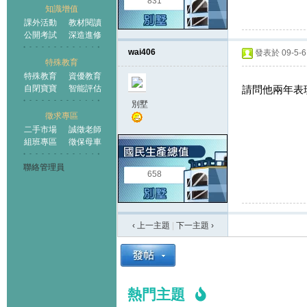
831
知識增值
課外活動
教材閱讀
公開考試
深造進修
wai406
發表於 09-5-6 
特殊教育
特殊教育
資優教育
請問他兩年表
自閉寶寶
智能評估
別墅
徵求專區
二手市場
誠徵老師
組班專區
徵保母車
聯絡管理員
658
‹ 上一主題
|
下一主題
›
熱門主題