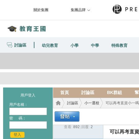
關於集團
集團品牌
討論區
幼兒教育
小學
中學
特殊教育
首頁
討論區
BK群組
幫
用戶登入
討論區
小一選校
可以再考直資小一嗎?
用戶名稱：
密 碼：
查看:
892
|
回覆:
2
教育
›
›
›
可以再考直資
登入