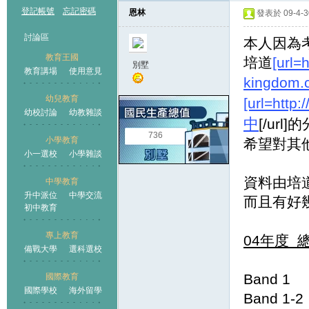
登記帳號
忘記密碼
恩林
發表於 09-4-30
討論區
本人因為
教育王國
培道
[url=
別墅
教育講場
使用意見
kingdom.c
幼兒教育
[url=http
幼校討論
幼教雜談
王國
中
[/url]的
736
小學教育
希望對其
小一選校
小學雜談
資料由培道
中學教育
升中派位
中學交流
而且有好幾
初中教育
專上教育
04年度 總
備戰大學
選科選校
Band 
國際教育
國際學校
海外留學
Band 1