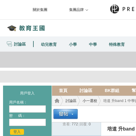
關於集團
集團品牌
討論區
幼兒教育
小學
中學
特殊教育
首頁
討論區
BK群組
幫
用戶登入
討論區
小一選校
培道 升band 1 中
用戶名稱：
密 碼：
查看:
772
|
回覆:
0
教育
›
›
›
培道 升band
登入