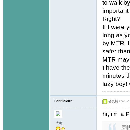
to walk b
important 
Right?
If I were
long as yo
by MTR. I
safer than
MTR may h
I have th
minutes t
lazy boy!
FennieMan
發表於 09-5-4 
hi, i'm a 
大宅
原