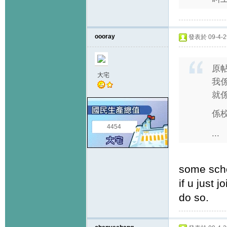
oooray
發表於 09-4-29
原
大宅
我
就
係
4454
...
some scho
if u just 
do so.