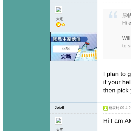
原
大宅
Hi 
Will
to 
4454
I plan to 
if your he
then pick 
JojoB
發表於 09-4-29
Hi I am 
大宅