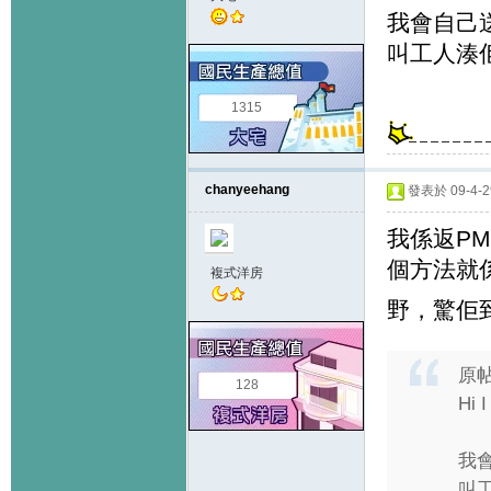
我會自己
叫工人湊
1315
chanyeehang
發表於 09-4-29
我係返P
個方法就
複式洋房
野，驚佢
原
128
Hi 
我
叫