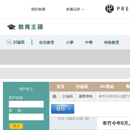
關於集團
集團品牌
討論區
幼兒教育
小學
中學
特殊教育
首頁
討論區
BK群組
幫
用戶登入
討論區
國際學校
有冇今年9月入讀TY-E
用戶名稱：
密 碼：
查看:
2163
|
回覆:
14
教育
›
›
›
有冇今年9月入
登入