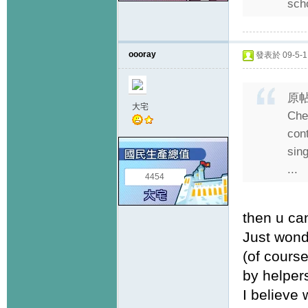
sch
oooray
發表於 09-5-1 
原
大宅
Che
con
sing
...
4454
then u ca
Just wonde
(of cours
by helper
I believe 