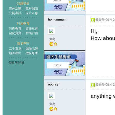
4454
知識增值
課外活動
教材閱讀
公開考試
深造進修
homummum
發表於 09-4-28
特殊教育
特殊教育
資優教育
Hi,
自閉寶寶
智能評估
How abo
大宅
徵求專區
二手市場
誠徵老師
組班專區
徵保母車
聯絡管理員
1267
oooray
發表於 09-4-28
anything 
大宅