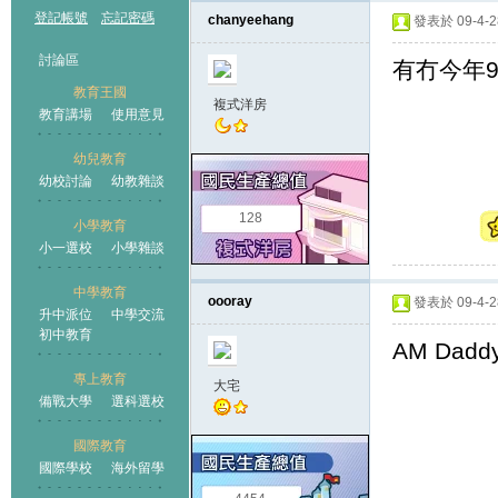
登記帳號
忘記密碼
chanyeehang
發表於 09-4-28
討論區
有冇今年9
教育王國
複式洋房
教育講場
使用意見
幼兒教育
幼校討論
幼教雜談
王國
128
小學教育
小一選校
小學雜談
中學教育
oooray
發表於 09-4-28
升中派位
中學交流
初中教育
AM Dad
專上教育
大宅
備戰大學
選科選校
國際教育
國際學校
海外留學