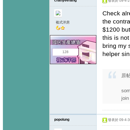
chanyeehang
發表於 09-4-29
Check alr
the contra
複式洋房
$1200 but 
this is no
bring my s
128
helper si
原
some
join
popolung
發表於 09-4-30