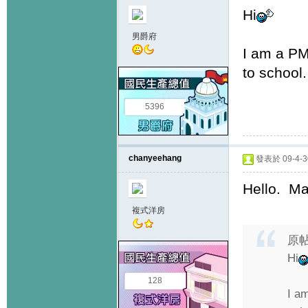
Hi
男爵府
I am a PM
to school.
5396
chanyeehang
發表於 09-4-30
Hello. Ma
複式洋房
原
Hi
128
I a