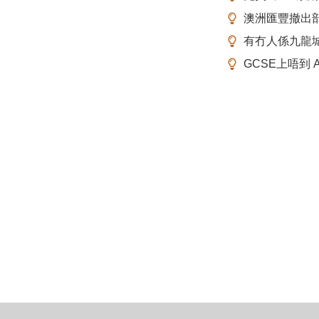
澳洲匯豐撤出
有冇人係九龍
GCSE上唔到 A-