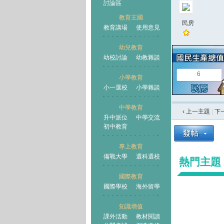
討論區
教育王國
民房
教育講場
使用意見
幼兒教育
幼校討論
幼教雜談
王國
6
小學教育
小一選校
小學雜談
中學教育
‹ 上一主題
|
下
升中派位
中學交流
初中教育
專上教育
備戰大學
選科選校
熱門主題
國際教育
國際學校
海外留學
知識增值
課外活動
教材閱讀