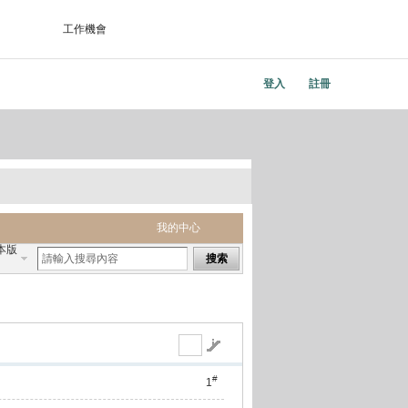
工作機會
登入
註冊
我的中心
本版
搜索
#
1