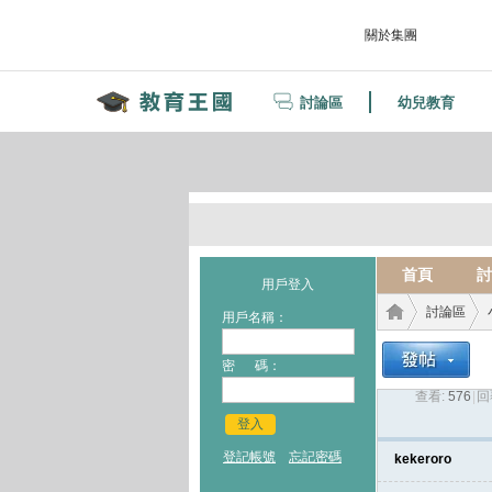
關於集團
討論區
幼兒教育
首頁
討
用戶登入
討論區
用戶名稱：
密 碼：
查看:
576
|
回
教育
›
›
登入
登記帳號
忘記密碼
kekeroro