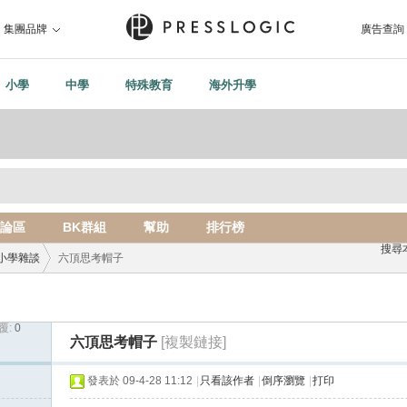
集團品牌
廣告查詢
小學
中學
特殊教育
海外升學
論區
BK群組
幫助
排行榜
搜尋
小學雜談
六頂思考帽子
覆:
0
›
六頂思考帽子
[複製鏈接]
發表於 09-4-28 11:12
|
只看該作者
|
倒序瀏覽
|
打印