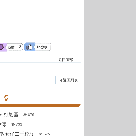
0
返回頂部
返回列表
pas 打氣區
876
件簿
733
斯敦女仔二手校服
575