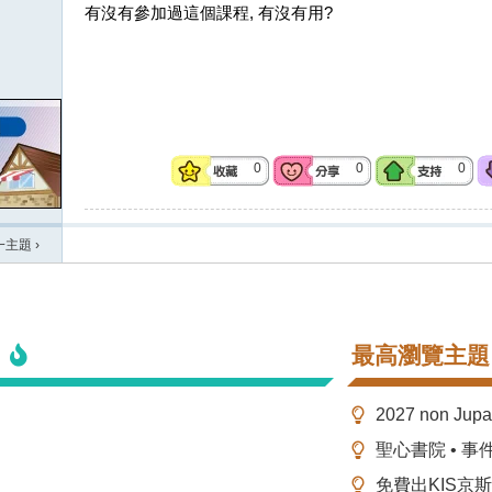
有沒有參加過這個課程, 有沒有用?
0
0
0
一主題
›
最高瀏覽主題
2027 non Ju
聖心書院 • 事
免費出KIS京