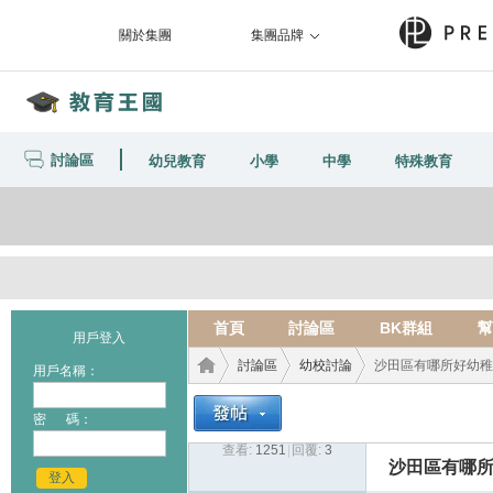
關於集團
集團品牌
討論區
幼兒教育
小學
中學
特殊教育
首頁
討論區
BK群組
幫
用戶登入
討論區
幼校討論
沙田區有哪所好幼稚園
用戶名稱：
密 碼：
查看:
1251
|
回覆:
3
教育
›
›
›
沙田區有哪
登入