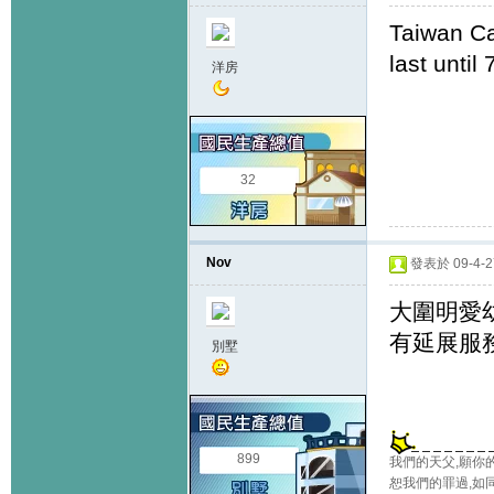
Taiwan Ca
last unti
洋房
32
Nov
發表於 09-4-27
大圍明愛幼
有延展服務
別墅
899
我們的天父,願你
恕我們的罪過,如