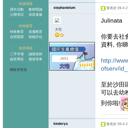
知識增值
stephanielum
發表於 09-4-27
課外活動
教材閱讀
公開考試
深造進修
Julinata
特殊教育
大宅
特殊教育
資優教育
你要去社
自閉寶寶
智能評估
資料, 你
徵求專區
二手市場
誠徵老師
2651
組班專區
徵保母車
http://ww
ofserv/id_
聯絡管理員
至於沙田區
可以去幼稚
到你啦!
kinderyu
發表於 09-4-27