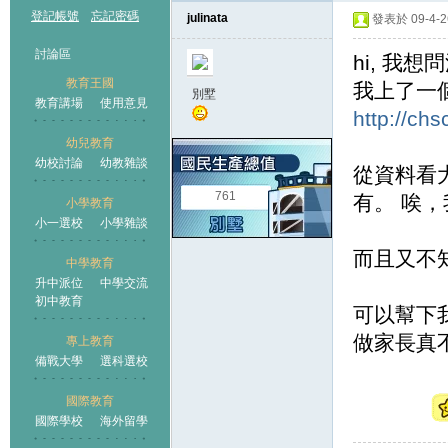
登記帳號
忘記密碼
julinata
發表於 09-4-26
討論區
hi, 我
教育王國
我上了一
別墅
教育講場
使用意見
http://ch
幼兒教育
幼校討論
幼教雜談
王國
從資料看
761
有。 唉
小學教育
小一選校
小學雜談
而且又不
中學教育
升中派位
中學交流
初中教育
可以幫下
做家長真
專上教育
備戰大學
選科選校
國際教育
國際學校
海外留學