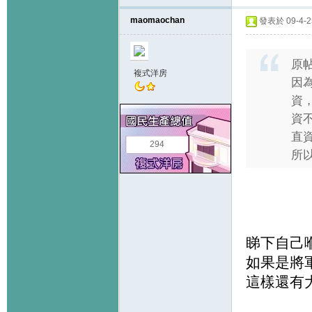
maomaochan
發表於 09-4-25
原
複式洋房
因為
資
資
直
294
所以
睇下自己
如果是將
這樣還有