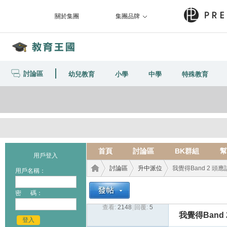
關於集團
集團品牌
討論區
幼兒教育
小學
中學
特殊教育
首頁
討論區
BK群組
幫
用戶登入
討論區
升中派位
我覺得Band 2 頭
用戶名稱：
密 碼：
查看:
2148
|
回覆:
5
教育
›
›
›
我覺得Band
登入