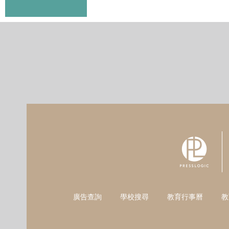
廣告查詢
學校搜尋
教育行事曆
教