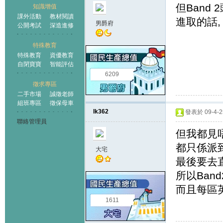
但Band
知識增值
課外活動
教材閱讀
進取的話,
男爵府
公開考試
深造進修
特殊教育
特殊教育
資優教育
自閉寶寶
智能評估
6209
徵求專區
二手市場
誠徵老師
組班專區
徵保母車
lk362
發表於 09-4-25
聯絡管理員
但我都見唔
都只係派到
大宅
最後要去
所以Ban
而且每區
1611