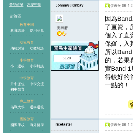
登記帳號
忘記密碼
Johnny@Klnbay
發表於 09-4-25
討論區
因為Ban
教育王國
了直資，
男爵府
教育講場
使用意見
個入了直
保羅，入
幼兒教育
幼校討論
幼教雜談
王國
所以Ba
6128
的，若果
小學教育
小一選校
小學雜談
實Band
得較好的
中學教育
一點的！
升中派位
中學交流
初中教育
專上教育
備戰大學
選科選校
國際教育
ricetaster
發表於 09-4-25
國際學校
海外留學