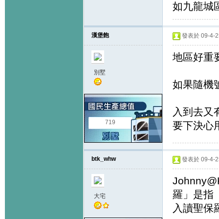
如九龍城
漢堡飽
發表於 09-4-25
地區好重
別墅
如果隨機
入到去又
719
要下決心
btk_whw
發表於 09-4-25
Johnn
羅」是指
大宅
入讀聖保