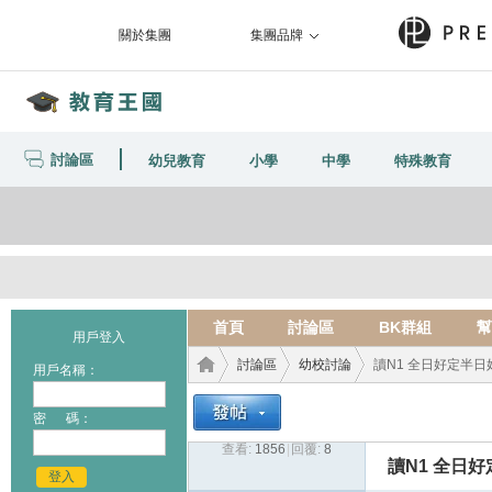
關於集團
集團品牌
討論區
幼兒教育
小學
中學
特殊教育
首頁
討論區
BK群組
幫
用戶登入
討論區
幼校討論
讀N1 全日好定半日
用戶名稱：
密 碼：
查看:
1856
|
回覆:
8
教育
›
›
›
讀N1 全日
登入