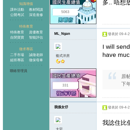
多.. 唔
知識增值
課外活動
教材閱讀
5063
公開考試
深造進修
特殊教育
特殊教育
資優教育
ML_Ngan
發表於 09-4-25
自閉寶寶
智能評估
I will sen
徵求專區
have much
二手市場
誠徵老師
複式洋房
組班專區
徵保母車
聯絡管理員
原
下年
331
我係女仔
發表於 09-4-25
我諗住比個
大宅