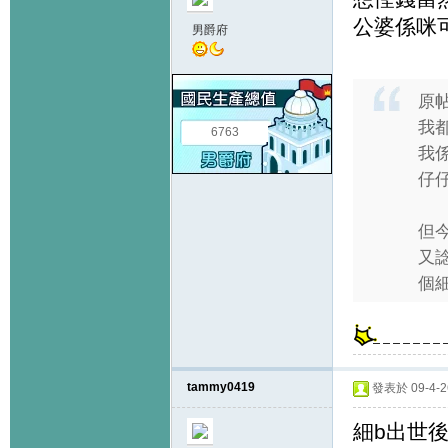
公婆係咪可
男爵府
原
我
6763
我係
仔
但今
又
個細 
tammy0419
發表於 09-4-26
細b出世後