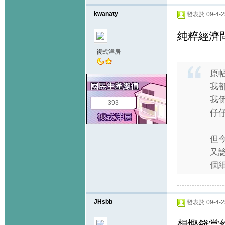
kwanaty
發表於 09-4-25
純粹經濟
複式洋房
原
我
我係
393
仔
但今
又
個細 
JHsbb
發表於 09-4-25
想慳錢當然