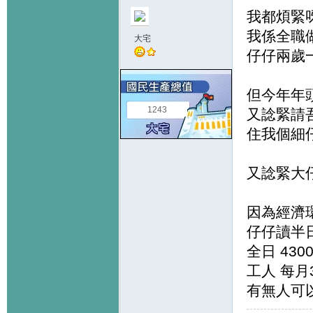
我都煩緊
我係全職做
大宅
仔仔兩歲一
但今年年頭
1243
又諗緊請
住我個細仔
又諗緊大仔
因為經濟環境
仔仔讀半日
全日 430
工人 每月3
有無人可以俾d意