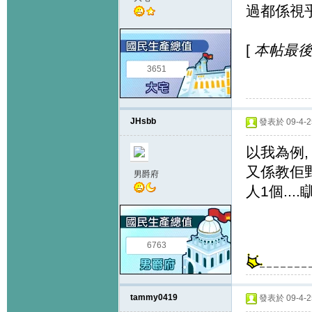
過都係視
[
本帖最後由 
3651
JHsbb
發表於 09-4-25
以我為例,
又係教佢野
男爵府
人1個..
6763
tammy0419
發表於 09-4-25