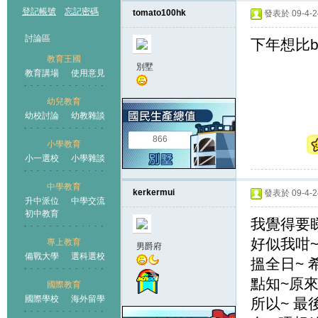
登記帳號
忘記密碼
tomato100hk
發表於 09-4-24
討論區
下年想比b
教育王國
別墅
教育講場
使用意見
幼兒教育
幼校討論
幼教雜談
王國
866
小學教育
小一選校
小學雜談
中學教育
kerkermui
發表於 09-4-24
升中派位
中學交流
初中教育
我覺得要
好似我咁~
專上教育
男爵府
備戰大學
選科選校
搵全日~ 
點知~原來好
國際教育
國際學校
海外留學
所以~ 最