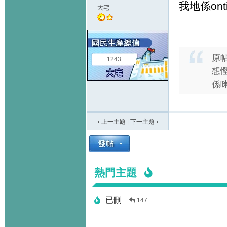
我地係on
大宅
原
1243
想慳
係咪
‹ 上一主題
|
下一主題
›
熱門主題
已刪
147