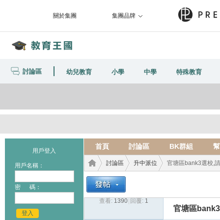
關於集團
集團品牌
討論區
幼兒教育
小學
中學
特殊教育
首頁
討論區
BK群組
幫
用戶登入
討論區
升中派位
官塘區bank3選校,
用戶名稱：
密 碼：
查看:
1390
|
回覆:
1
教育
›
›
›
官塘區bank
登入