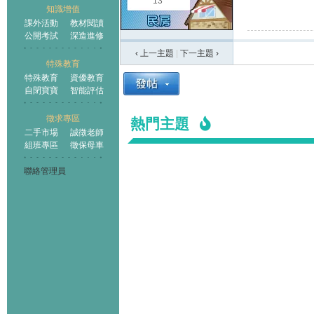
13
知識增值
課外活動
教材閱讀
公開考試
深造進修
‹ 上一主題
|
下一主題
›
特殊教育
特殊教育
資優教育
自閉寶寶
智能評估
徵求專區
熱門主題
二手市場
誠徵老師
組班專區
徵保母車
聯絡管理員