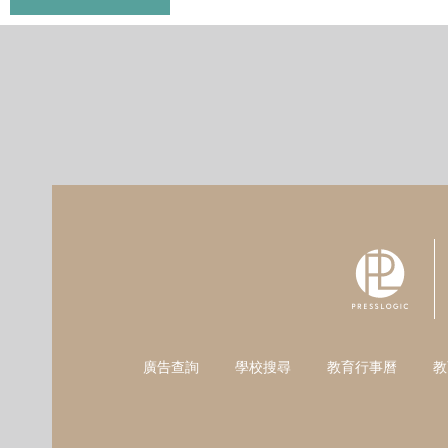
廣告查詢
學校搜尋
教育行事曆
教