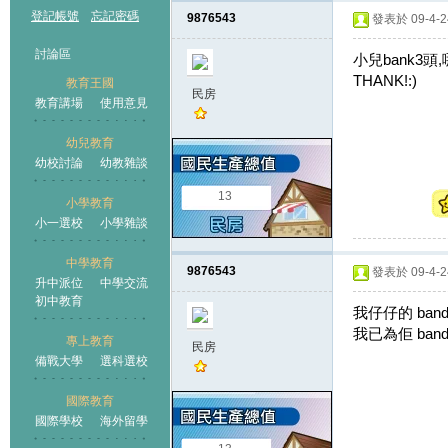
登記帳號
忘記密碼
9876543
發表於 09-4-24
討論區
小兒bank3
THANK!:)
教育王國
民房
教育講場
使用意見
幼兒教育
幼校討論
幼教雜談
王國
13
小學教育
小一選校
小學雜談
中學教育
9876543
發表於 09-4-24
升中派位
中學交流
初中教育
我仔仔的 band
我已為佢 band
專上教育
民房
備戰大學
選科選校
國際教育
國際學校
海外留學