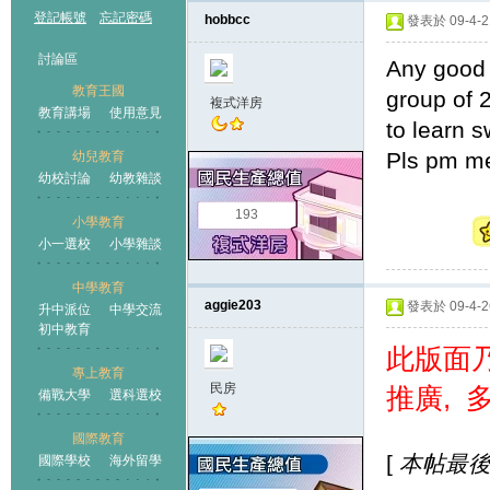
登記帳號
忘記密碼
hobbcc
發表於 09-4-21
討論區
Any good
教育王國
group of 2
複式洋房
教育講場
使用意見
to learn 
Pls pm me
幼兒教育
幼校討論
幼教雜談
王國
193
小學教育
小一選校
小學雜談
中學教育
aggie203
發表於 09-4-26
升中派位
中學交流
初中教育
此版面乃
專上教育
民房
推廣, 
備戰大學
選科選校
國際教育
[
本帖最後由 
國際學校
海外留學