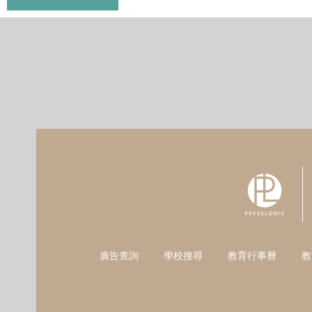
廣告查詢
學校搜尋
教育行事曆
教