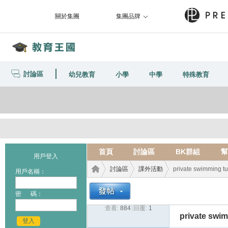
關於集團
集團品牌
討論區
幼兒教育
小學
中學
特殊教育
首頁
討論區
BK群組
幫
用戶登入
討論區
課外活動
private swimming t
用戶名稱：
密 碼：
查看:
884
|
回覆:
1
教育
›
›
›
private swi
登入