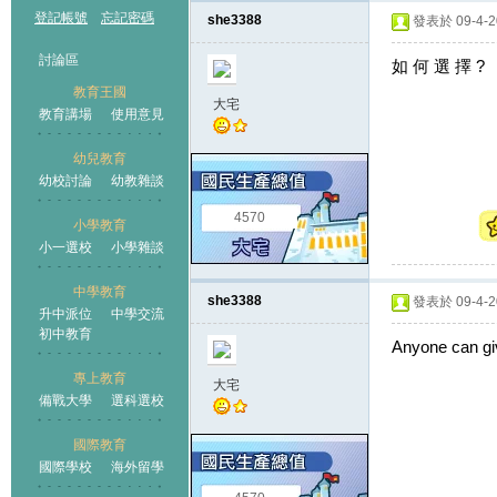
登記帳號
忘記密碼
she3388
發表於 09-4-20
討論區
如 何 選 擇 ?
教育王國
大宅
教育講場
使用意見
幼兒教育
幼校討論
幼教雜談
王國
4570
小學教育
小一選校
小學雜談
中學教育
she3388
發表於 09-4-20
升中派位
中學交流
初中教育
Anyone can g
專上教育
大宅
備戰大學
選科選校
國際教育
國際學校
海外留學