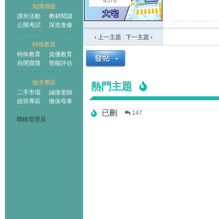
4570
知識增值
課外活動
教材閱讀
公開考試
深造進修
‹ 上一主題
|
下一主題
›
特殊教育
特殊教育
資優教育
自閉寶寶
智能評估
徵求專區
熱門主題
二手市場
誠徵老師
組班專區
徵保母車
已刪
147
聯絡管理員