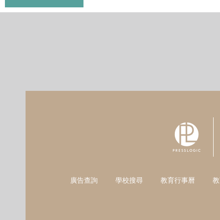
廣告查詢
學校搜尋
教育行事曆
教