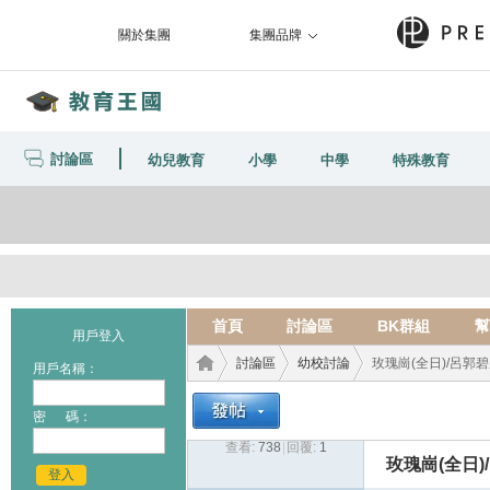
關於集團
集團品牌
討論區
幼兒教育
小學
中學
特殊教育
首頁
討論區
BK群組
幫
用戶登入
討論區
幼校討論
玫瑰崗(全日)/呂郭碧鳳
用戶名稱：
密 碼：
查看:
738
|
回覆:
1
教育
›
›
›
玫瑰崗(全日)
登入