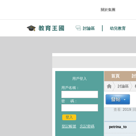
關於集團
討論區
幼兒教育
首頁
討
用戶登入
討論區
用戶名稱：
密 碼：
查看:
2019
|
回
教育
›
›
登入
登記帳號
忘記密碼
petrina_to