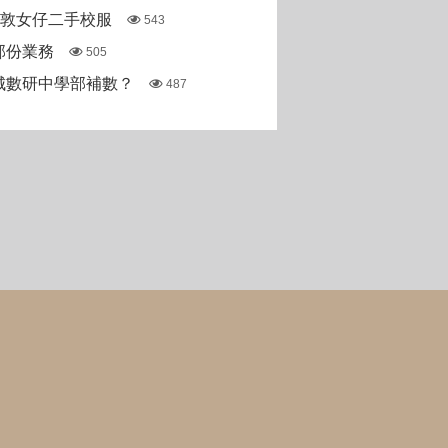
斯敦女仔二手校服
543
部份業務
505
城數研中學部補數？
487