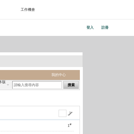
工作機會
登入
註冊
我的中心
本版
搜索
#
1