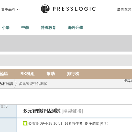
集團品牌
廣告查詢
小學
中學
特殊教育
海外升學
論區
BK群組
幫助
排行榜
搜尋
教材閱讀
多元智能評估測試
覆:
5
›
多元智能評估測試
[複製鏈接]
發表於 09-4-18 10:51
|
只看該作者
|
倒序瀏覽
|
打印