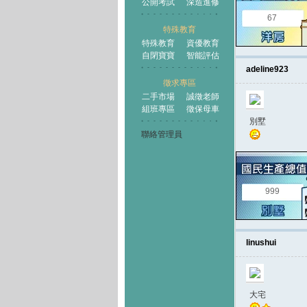
公開考試
深造進修
67
特殊教育
特殊教育
資優教育
自閉寶寶
智能評估
adeline923
徵求專區
二手市場
誠徵老師
組班專區
徵保母車
別墅
聯絡管理員
999
linushui
大宅