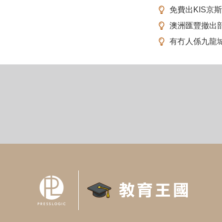
免費出KIS京
澳洲匯豐撤出
有冇人係九龍