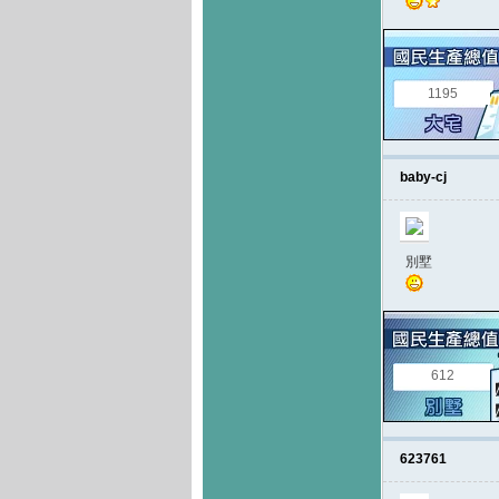
1195
baby-cj
別墅
612
623761