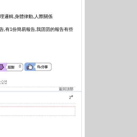
數理邏輯,身體律動,人際關係
告,有1份簡易報告,我囝囝的報告有些
0
返回頂部
#
2