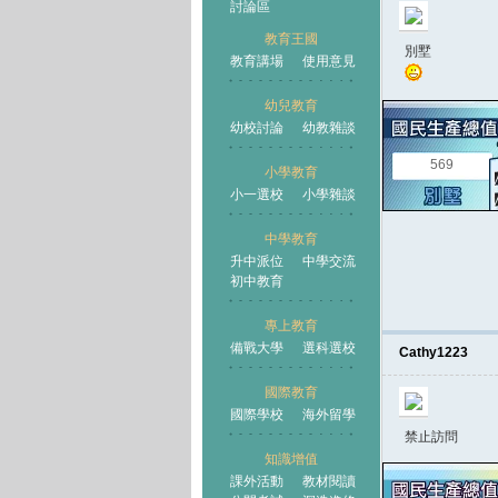
討論區
教育王國
別墅
教育講場
使用意見
幼兒教育
幼校討論
幼教雜談
王國
569
小學教育
小一選校
小學雜談
中學教育
升中派位
中學交流
初中教育
專上教育
備戰大學
選科選校
Cathy1223
國際教育
國際學校
海外留學
禁止訪問
知識增值
課外活動
教材閱讀