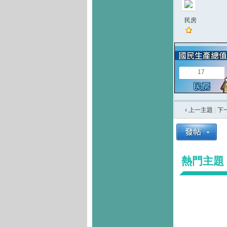
民房
17
‹ 上一主題
|
下
熱門主題