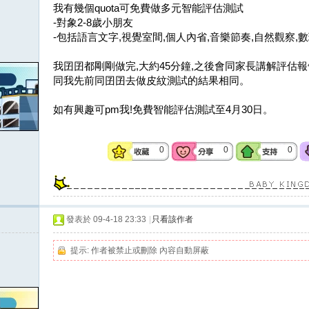
我有幾個quota可免費做多元智能評估測試
-對象2-8歲小朋友
-包括語言文字,視覺室間,個人內省,音樂節奏,自然觀察,
我囝囝都剛剛做完,大約45分鐘,之後會同家長講解評估報
同我先前同囝囝去做皮紋測試的結果相同。
如有興趣可pm我!免費智能評估測試至4月30日。
0
0
0
發表於 09-4-18 23:33
|
只看該作者
提示:
作者被禁止或刪除 內容自動屏蔽