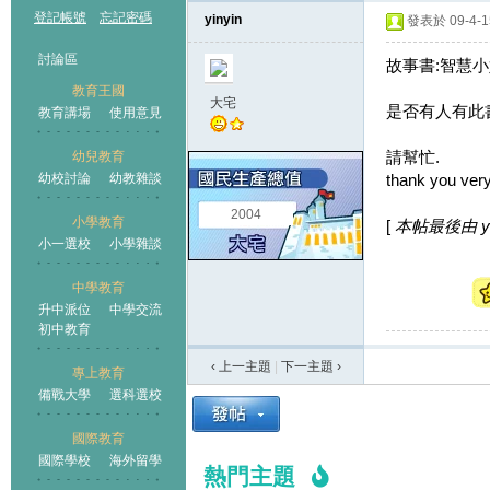
登記帳號
忘記密碼
yinyin
發表於 09-4-15
討論區
故事書:智慧
教育王國
大宅
是否有人有此書
教育講場
使用意見
請幫忙.
幼兒教育
幼校討論
幼教雜談
thank you ver
王國
2004
小學教育
[
本帖最後由 yiny
小一選校
小學雜談
中學教育
升中派位
中學交流
初中教育
‹ 上一主題
|
下一主題
›
專上教育
備戰大學
選科選校
國際教育
國際學校
海外留學
熱門主題