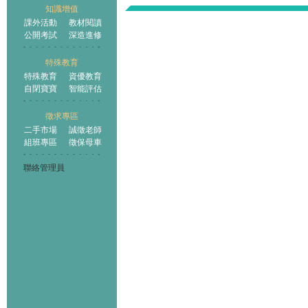
知識增值
課外活動
教材閱讀
公開考試
深造進修
特殊教育
特殊教育
資優教育
自閉寶寶
智能評估
徵求專區
二手市場
誠徵老師
組班專區
徵保母車
聯絡管理員