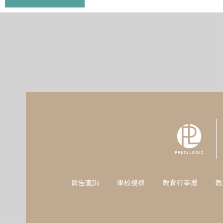
廣告查詢
學校搜尋
教育行事曆
教