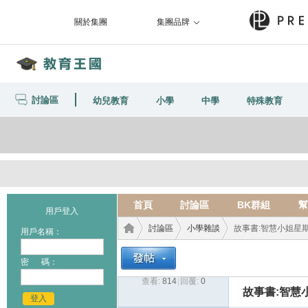
關於集團
集團品牌
討論區
幼兒教育
小學
中學
特殊教育
首頁
討論區
BK群組
幫
用戶登入
討論區
小學雜談
故事書:智慧小姐星期
用戶名稱：
密 碼：
查看:
814
|
回覆:
0
教育
›
›
›
故事書:智慧
登入