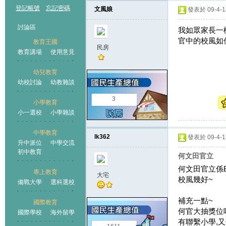
登記帳號
忘記密碼
文風娘
發表於 09-4-14
討論區
我如眾家長一樣
官中的校風如何
教育王國
民房
教育講場
使用意見
幼兒教育
幼校討論
幼教雜談
王國
3
小學教育
小一選校
小學雜談
中學教育
lk362
發表於 09-4-15
升中派位
中學交流
初中教育
何文田官立
何文田官立係B
專上教育
大宅
校風幾好~
備戰大學
選科選校
補充一點~
國際教育
何官大抽獎位
國際學校
海外留學
有聯繫小學,