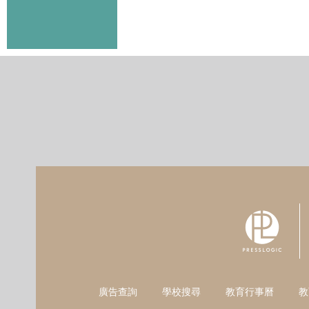
廣告查詢
學校搜尋
教育行事曆
教