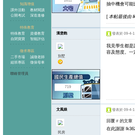
1611
抽中機會可能比
知識增值
課外活動
教材閱讀
公開考試
深造進修
[
本帖最後由 lk36
特殊教育
漢堡飽
特殊教育
資優教育
發表於 09-4-15
自閉寶寶
智能評估
我見學生都是
徵求專區
容及態度。一
別墅
二手市場
誠徵老師
組班專區
徵保母車
聯絡管理員
719
文風娘
發表於 09-4-15
回覆 # 的文章
在此謝謝 Ik3
民房