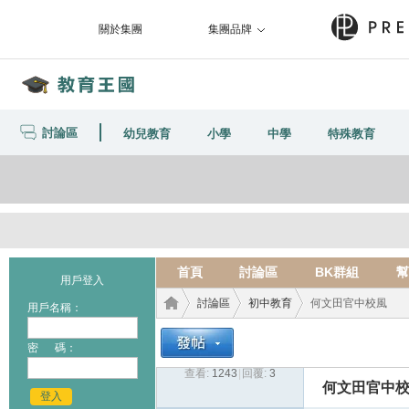
關於集團
集團品牌
討論區
幼兒教育
小學
中學
特殊教育
首頁
討論區
BK群組
幫
用戶登入
討論區
初中教育
何文田官中校風
用戶名稱：
密 碼：
查看:
1243
|
回覆:
3
教育
›
›
›
何文田官中
登入