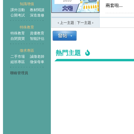
2055
知識增值
兩套啦...
課外活動
教材閱讀
公開考試
深造進修
‹ 上一主題
|
下一主題
›
特殊教育
特殊教育
資優教育
自閉寶寶
智能評估
徵求專區
熱門主題
二手市場
誠徵老師
組班專區
徵保母車
聯絡管理員