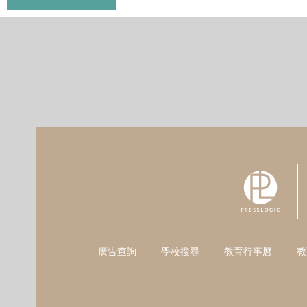
廣告查詢
學校搜尋
教育行事曆
教