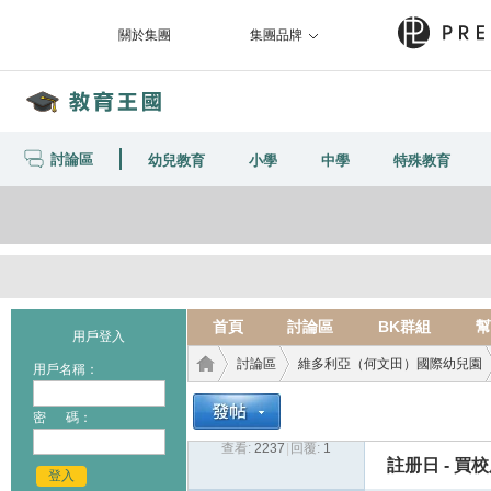
關於集團
集團品牌
討論區
幼兒教育
小學
中學
特殊教育
首頁
討論區
BK群組
幫
用戶登入
討論區
維多利亞（何文田）國際幼兒園
用戶名稱：
密 碼：
查看:
2237
|
回覆:
1
教育
›
›
›
註册日 - 買
登入