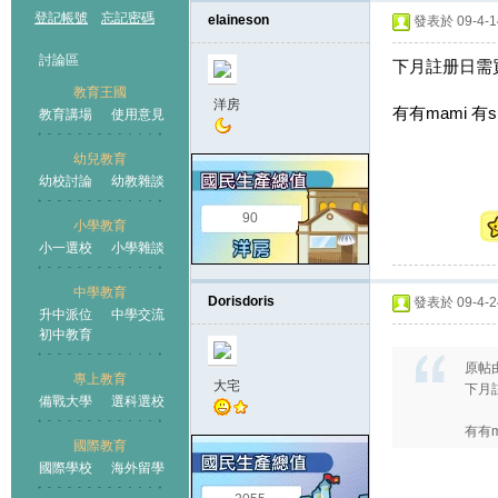
登記帳號
忘記密碼
elaineson
發表於 09-4-14
討論區
下月註册日需買校
教育王國
洋房
有有mami 有sha
教育講場
使用意見
幼兒教育
幼校討論
幼教雜談
王國
90
小學教育
小一選校
小學雜談
中學教育
Dorisdoris
發表於 09-4-24
升中派位
中學交流
初中教育
原帖
專上教育
大宅
下月註
備戰大學
選科選校
有有ma
國際教育
國際學校
海外留學