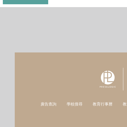
廣告查詢
學校搜尋
教育行事曆
教